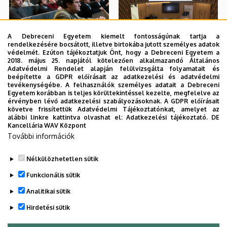
A Debreceni Egyetem kiemelt fontosságúnak tartja a
rendelkezésére bocsátott, illetve birtokába jutott személyes adatok
védelmét. Ezúton tájékoztatjuk Önt, hogy a Debreceni Egyetem a
2018. május 25. napjától kötelezően alkalmazandó Általános
Adatvédelmi Rendelet alapján felülvizsgálta folyamatait és
beépítette a GDPR előírásait az adatkezelési és adatvédelmi
tevékenységébe. A felhasználók személyes adatait a Debreceni
Egyetem korábban is teljes körültekintéssel kezelte, megfelelve az
érvényben lévő adatkezelési szabályozásoknak. A GDPR előírásait
követve frissítettük Adatvédelmi Tájékoztatónkat, amelyet az
alábbi linkre kattintva olvashat el:
Adatkezelési tájékoztató.
DE
Kancellária WAV Központ
További információk
Nélkülözhetetlen sütik
Funkcionális sütik
Analitikai sütik
Hirdetési sütik