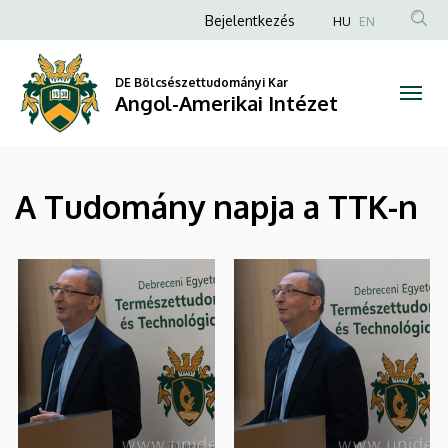
|
Ugrás
Anonim
Bejelentkezés
HU
EN
a
Felhasználói
Angol-
tartalomra
fiók
DE Bölcsészettudományi Kar
Amerikai
Angol-Amerikai Intézet
menüje
Intézet
A Tudomány napja a TTK-n