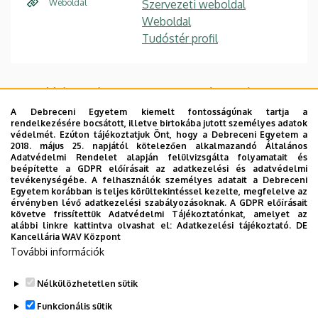
Weboldal
Szervezeti weboldal
Weboldal
Tudóstér profil
Fogadóórák a nyári vizsgaidőszakban: jún. 5 (péntek) 10:30,
jún. 9 (kedd) 10:00, jún. 16 (kedd) 10.00, jún. 25 (csüt.) 15.00
A Debreceni Egyetem kiemelt fontosságúnak tartja a
rendelkezésére bocsátott, illetve birtokába jutott személyes adatok
védelmét. Ezúton tájékoztatjuk Önt, hogy a Debreceni Egyetem a
Szakmai önéletrajz
|
Publikációs lista
|
Összes kurzus
2018. május 25. napjától kötelezően alkalmazandó Általános
Adatvédelmi Rendelet alapján felülvizsgálta folyamatait és
beépítette a GDPR előírásait az adatkezelési és adatvédelmi
Fő kutatási területe a kortárs angol regény, de foglalkozik
tevékenységébe. A felhasználók személyes adatait a Debreceni
Egyetem korábban is teljes körültekintéssel kezelte, megfelelve az
latin-amerikai és magyar irodalommal, irodalomelmélettel,
érvényben lévő adatkezelési szabályozásoknak. A GDPR előírásait
filmmel és detektívtörténetekkel is. Nyolc könyvet írt,
követve frissítettük Adatvédelmi Tájékoztatónkat, amelyet az
alábbi linkre kattintva olvashat el:
Adatkezelési tájékoztató.
DE
kilencet szerkesztett. Itthon és külföldön számos
Kancellária WAV Központ
publikációja jelent meg.
További információk
Nélkülözhetetlen sütik
Legutóbbi frissítés:
2026. 05. 30. 13:38
Funkcionális sütik