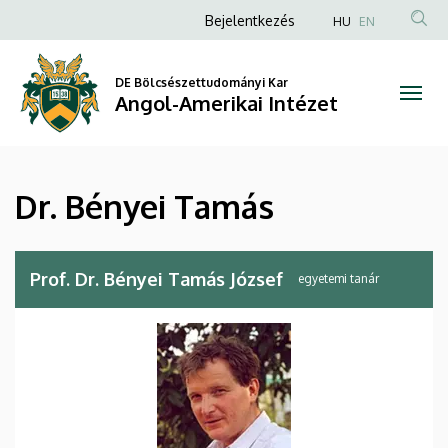
Dr.
Ugrás
Anonim
Bejelentkezés
HU
EN
a
Felhasználói
Bényei
tartalomra
fiók
DE Bölcsészettudományi Kar
Tamás
Angol-Amerikai Intézet
menüje
|
Angol-
Dr. Bényei Tamás
Amerikai
Intézet
Prof. Dr. Bényei Tamás József
egyetemi tanár