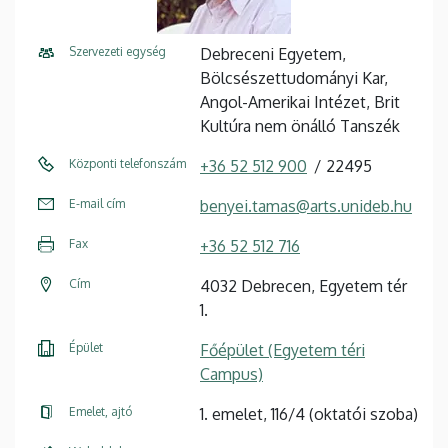
Szervezeti egység
Debreceni Egyetem,
Bölcsészettudományi Kar,
Angol-Amerikai Intézet, Brit
Kultúra nem önálló Tanszék
Központi telefonszám
+36 52 512 900
22495
E-mail cím
benyei.tamas@arts.unideb.hu
Fax
+36 52 512 716
Cím
4032 Debrecen, Egyetem tér
1.
Épület
Főépület (Egyetem téri
Campus)
Emelet, ajtó
1. emelet, 116/4 (oktatói szoba)