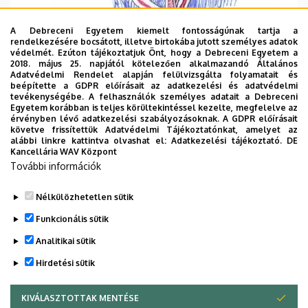
A Debreceni Egyetem kiemelt fontosságúnak tartja a
rendelkezésére bocsátott, illetve birtokába jutott személyes adatok
védelmét. Ezúton tájékoztatjuk Önt, hogy a Debreceni Egyetem a
2018. május 25. napjától kötelezően alkalmazandó Általános
Adatvédelmi Rendelet alapján felülvizsgálta folyamatait és
beépítette a GDPR előírásait az adatkezelési és adatvédelmi
tevékenységébe. A felhasználók személyes adatait a Debreceni
Egyetem korábban is teljes körültekintéssel kezelte, megfelelve az
érvényben lévő adatkezelési szabályozásoknak. A GDPR előírásait
követve frissítettük Adatvédelmi Tájékoztatónkat, amelyet az
alábbi linkre kattintva olvashat el:
Adatkezelési tájékoztató.
DE
Kancellária WAV Központ
("Brit oroszlánjainkat" volt MA- hallgatónk, Fazekas
További információk
Hanna rajzolta. Aki a többi oroszlánunkra is kíváncsi,
vadászhat tanszéki oldalainkon.)
Nélkülözhetetlen sütik
Legutóbbi frissítés:
2026. 03. 05. 13:43
Funkcionális sütik
Analitikai sütik
Hirdetési sütik
KIVÁLASZTOTTAK MENTÉSE
WITHDRAW CONSENT