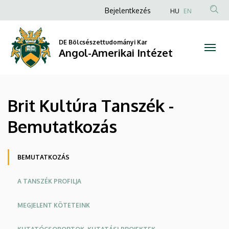
Brit
Ugrás
Anonim
Bejelentkezés
HU
EN
a
Felhasználói
Kultúra
tartalomra
fiók
DE Bölcsészettudományi Kar
Tanszék
Angol-Amerikai Intézet
menüje
-
Bemutatkozás
Brit Kultúra Tanszék -
|
Bemutatkozás
Angol-
Amerikai
Oldalmenü
BEMUTATKOZÁS
Intézet
A TANSZÉK PROFILJA
MEGJELENT KÖTETEINK