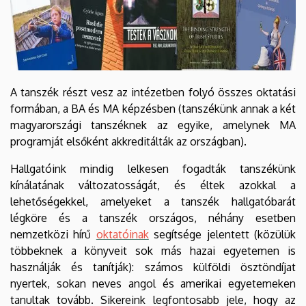
A tanszék részt vesz az intézetben folyó összes oktatási
formában, a BA és MA képzésben (tanszékünk annak a két
magyarországi tanszéknek az egyike, amelynek MA
programját elsőként akkreditálták az országban).
Hallgatóink mindig lelkesen fogadták tanszékünk
kínálatának változatosságát, és éltek azokkal a
lehetőségekkel, amelyeket a tanszék hallgatóbarát
légköre és a tanszék országos, néhány esetben
nemzetközi hírű
oktatóinak
segítsége jelentett (közülük
többeknek a könyveit sok más hazai egyetemen is
használják és tanítják): számos külföldi ösztöndíjat
nyertek, sokan neves angol és amerikai egyetemeken
tanultak tovább. Sikereink legfontosabb jele, hogy az