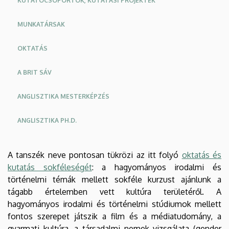
KUTATÓCSOPORTOK, KUTATÁSI PROJEKTEK
MUNKATÁRSAK
OKTATÁS
A BRIT SÁV
ANGLISZTIKA MESTERKÉPZÉS
ANGLISZTIKA PH.D.
A tanszék neve pontosan tükrözi az itt folyó
oktatás és
kutatás sokféleségét
: a hagyományos irodalmi és
történelmi témák mellett sokféle kurzust ajánlunk a
tágabb értelemben vett kultúra területéről. A
hagyományos irodalmi és történelmi stúdiumok mellett
fontos szerepet játszik a film és a médiatudomány, a
gyarmati kultúra, a társadalmi nemek vizsgálata (gender