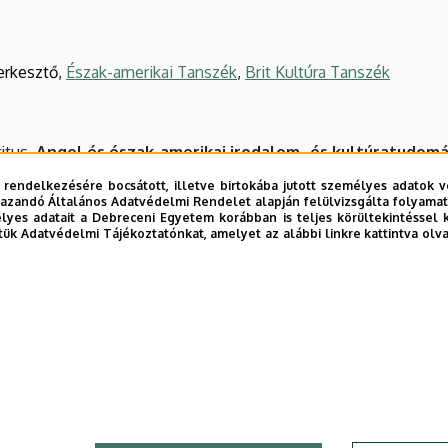
erkesztő
,
Észak-amerikai Tanszék
,
Brit Kultúra Tanszék
itus
,
Angol és észak-amerikai irodalom- és kultúratudom
k
 rendelkezésére bocsátott, illetve birtokába jutott személyes adatok v
a Tanszék
azandó Általános Adatvédelmi Rendelet alapján felülvizsgálta folyamata
yes adatait a Debreceni Egyetem korábban is teljes körültekintéssel 
zeti Tanszék
tük Adatvédelmi Tájékoztatónkat, amelyet az alábbi linkre kattintva olv
st,
Észak-amerikai Tanszék
szék
gol és észak-amerikai irodalom- és kultúratudományi pr
ai Tanszék
 Nyelvpedagógiai és Szakmódszertani Tanszék
dagógiai és Szakmódszertani Tanszék
it Kultúra Tanszék