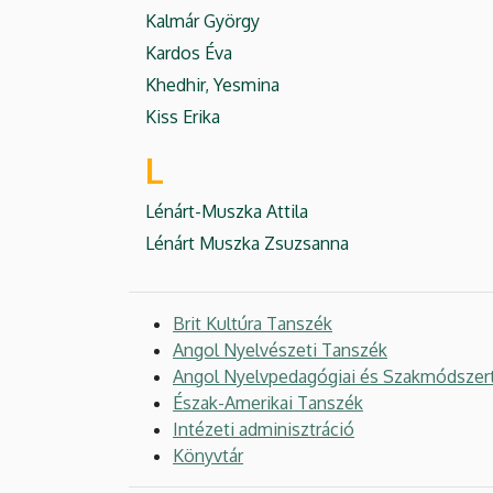
Kalmár György
Kardos Éva
Khedhir, Yesmina
Kiss Erika
L
Lénárt-Muszka Attila
Lénárt Muszka Zsuzsanna
Brit Kultúra Tanszék
Angol Nyelvészeti Tanszék
Angol Nyelvpedagógiai és Szakmódszer
Észak-Amerikai Tanszék
Intézeti adminisztráció
Könyvtár