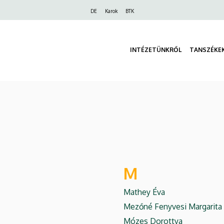
Felső
DE
Karok
BTK
navigáció
INTÉZETÜNKRŐL
TANSZÉKE
M
Mathey Éva
Mezőné Fenyvesi Margarita
Mózes Dorottya