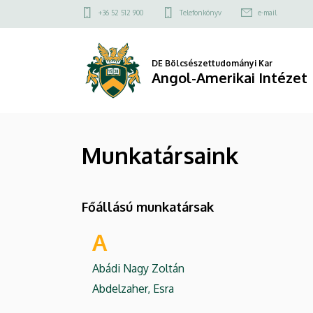
Munkatársaink
Ugrás
Felső
+36 52 512 900
Telefonkönyv
e-mail
a
kapcsolat
|
tartalomra
menü
Angol-
DE Bölcsészettudományi Kar
Angol-Amerikai Intézet
Amerikai
Intézet
Munkatársaink
Főállású munkatársak
A
Abádi Nagy Zoltán
Abdelzaher, Esra