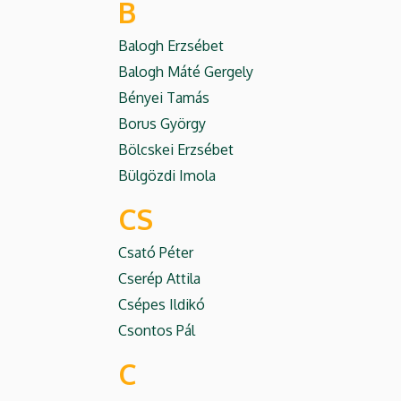
B
Balogh Erzsébet
Balogh Máté Gergely
Bényei Tamás
Borus György
Bölcskei Erzsébet
Bülgözdi Imola
CS
Csató Péter
Cserép Attila
Csépes Ildikó
Csontos Pál
C