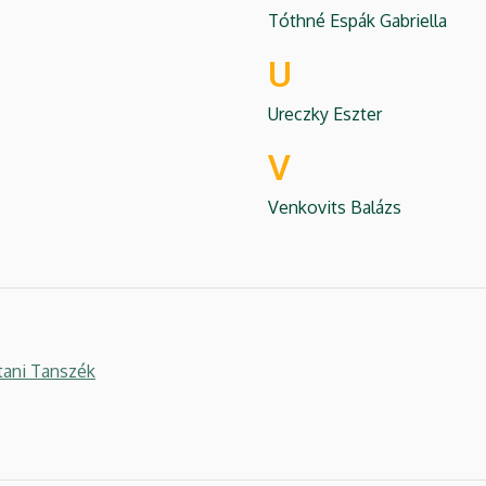
Tóthné Espák Gabriella
U
Ureczky Eszter
V
Venkovits Balázs
tani Tanszék