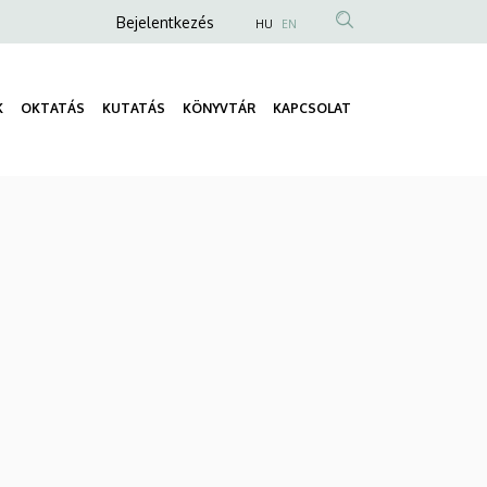
Anonim
Bejelentkezés
HU
EN
Felhasználói
fiók
K
OKTATÁS
KUTATÁS
KÖNYVTÁR
KAPCSOLAT
menüje
Fő
navigáció