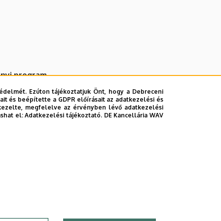
ányi program
édelmét. Ezúton tájékoztatjuk Önt, hogy a Debreceni
it és beépítette a GDPR előírásait az adatkezelési és
kezelte, megfelelve az érvényben lévő adatkezelési
ashat el:
Adatkezelési tájékoztató.
DE Kancellária WAV
ogram