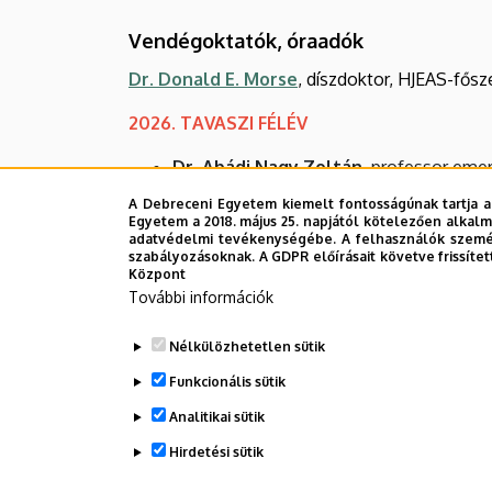
Vendégoktatók, óraadók
Dr. Donald E. Morse
, díszdoktor, HJEAS-fősz
2026. TAVASZI FÉLÉV
Dr. Abádi Nagy Zoltán,
professor emer
Kiss György,
óraadó
Brit Kultúra Tanszé
A Debreceni Egyetem kiemelt fontosságúnak tartja a
Dr. Lakó Zsigmond,
óraadó
Brit Kultúr
Egyetem a 2018. május 25. napjától kötelezően alkalm
adatvédelmi tevékenységébe. A felhasználók személ
Iroda Mirzayeva,
óraadó
Angol Nyelvés
szabályozásoknak. A GDPR előírásait követve frissítet
Prof. Earl Mulderink
, Fulbright-speciali
Központ
Papp Fruzsina,
óraadó
Brit Kultúra Tan
További információk
Dr. Rácz István
,
professor emeritus
,
An
Nélkülözhetetlen sütik
Stokes D. Piercy
, óraadó,
Észak-amerik
Pintye-Lukács Erzsébet,
óraadó
Angol
Funkcionális sütik
Dr. Sankó Gyula,
óraadó
Angol Nyelvpe
Analitikai sütik
Törzsök Réka
, PhD-hallgató, óraadó
Br
Hirdetési sütik
Legutóbbi frissítés:
2026. 02. 03. 12:48