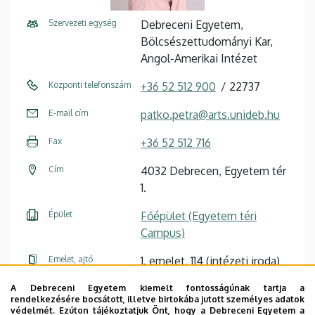
Szervezeti egység
Debreceni Egyetem,
Bölcsészettudományi Kar,
Angol-Amerikai Intézet
Központi telefonszám
+36 52 512 900
22737
E-mail cím
patko.petra@arts.unideb.hu
Fax
+36 52 512 716
Cím
4032 Debrecen, Egyetem tér
1.
Épület
Főépület (Egyetem téri
Campus)
Emelet, ajtó
1. emelet, 114 (intézeti iroda)
Weboldal
Szervezeti weboldal
A Debreceni Egyetem kiemelt fontosságúnak tartja a
rendelkezésére bocsátott, illetve birtokába jutott személyes adatok
Weboldal
védelmét. Ezúton tájékoztatjuk Önt, hogy a Debreceni Egyetem a