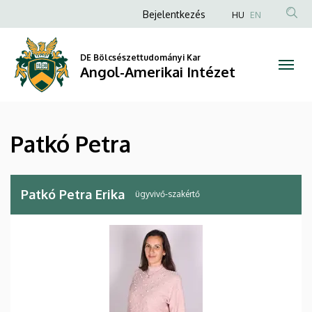
Patkó
Ugrás
Anonim
Bejelentkezés
HU
EN
a
Felhasználói
Petra
tartalomra
fiók
DE Bölcsészettudományi Kar
|
Angol-Amerikai Intézet
menüje
Angol-
Amerikai
Patkó Petra
Intézet
Patkó Petra Erika
ügyvivő-szakértő