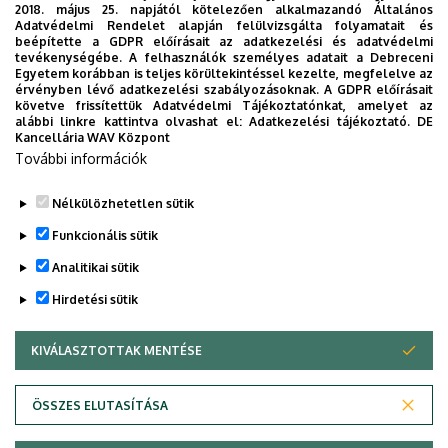
2018. május 25. napjától kötelezően alkalmazandó Általános
Leírás
Adatvédelmi Rendelet alapján felülvizsgálta folyamatait és
beépítette a GDPR előírásait az adatkezelési és adatvédelmi
tevékenységébe. A felhasználók személyes adatait a Debreceni
Személyes profil / Personal profile
Egyetem korábban is teljes körültekintéssel kezelte, megfelelve az
érvényben lévő adatkezelési szabályozásoknak. A GDPR előírásait
követve frissítettük Adatvédelmi Tájékoztatónkat, amelyet az
alábbi linkre kattintva olvashat el:
Adatkezelési tájékoztató.
DE
Kancellária WAV Központ
További információk
Nélkülözhetetlen sütik
Legutóbbi frissítés:
2023. 11. 07. 14:47
Funkcionális sütik
Analitikai sütik
Hirdetési sütik
KIVÁLASZTOTTAK MENTÉSE
WITHDRAW CONSENT
Adatvédelem
Adatvédelem
ÖSSZES ELUTASÍTÁSA
Technikai információk