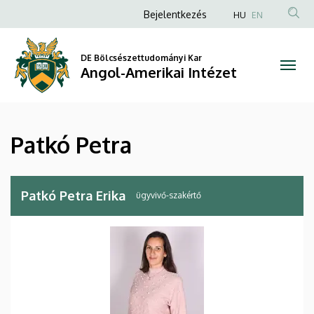
Patkó
Ugrás
Anonim
Bejelentkezés
HU
EN
a
Felhasználói
Petra
tartalomra
fiók
DE Bölcsészettudományi Kar
|
Angol-Amerikai Intézet
menüje
Angol-
Amerikai
Patkó Petra
Intézet
Patkó Petra Erika
ügyvivő-szakértő