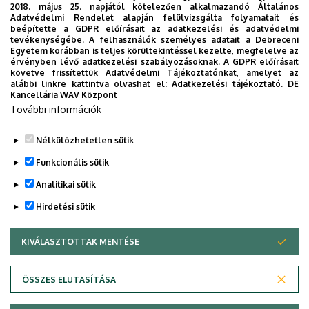
2018. május 25. napjától kötelezően alkalmazandó Általános
Leírás
Adatvédelmi Rendelet alapján felülvizsgálta folyamatait és
beépítette a GDPR előírásait az adatkezelési és adatvédelmi
tevékenységébe. A felhasználók személyes adatait a Debreceni
Személyes profil / Personal profile
Egyetem korábban is teljes körültekintéssel kezelte, megfelelve az
érvényben lévő adatkezelési szabályozásoknak. A GDPR előírásait
követve frissítettük Adatvédelmi Tájékoztatónkat, amelyet az
alábbi linkre kattintva olvashat el:
Adatkezelési tájékoztató.
DE
Kancellária WAV Központ
További információk
Nélkülözhetetlen sütik
Legutóbbi frissítés:
2023. 11. 07. 14:47
Funkcionális sütik
Analitikai sütik
Hirdetési sütik
KIVÁLASZTOTTAK MENTÉSE
WITHDRAW CONSENT
Adatvédelem
Adatvédelem
ÖSSZES ELUTASÍTÁSA
Technikai információk