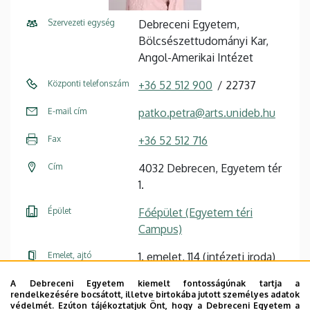
Szervezeti egység
Debreceni Egyetem,
Bölcsészettudományi Kar,
Angol-Amerikai Intézet
Központi telefonszám
+36 52 512 900
22737
E-mail cím
patko.petra@arts.unideb.hu
Fax
+36 52 512 716
Cím
4032 Debrecen, Egyetem tér
1.
Épület
Főépület (Egyetem téri
Campus)
Emelet, ajtó
1. emelet, 114 (intézeti iroda)
Weboldal
Szervezeti weboldal
A Debreceni Egyetem kiemelt fontosságúnak tartja a
rendelkezésére bocsátott, illetve birtokába jutott személyes adatok
Weboldal
védelmét. Ezúton tájékoztatjuk Önt, hogy a Debreceni Egyetem a