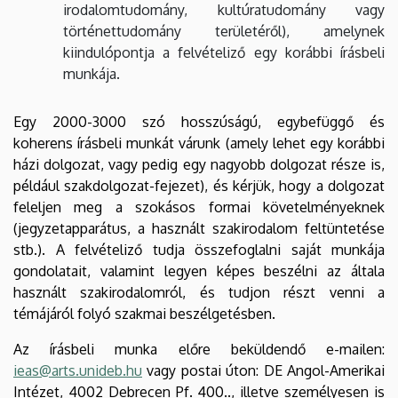
irodalomtudomány, kultúratudomány vagy
történettudomány területéről), amelynek
kiindulópontja a felvételiző egy korábbi írásbeli
munkája.
Egy 2000-3000 szó hosszúságú, egybefüggő és
koherens írásbeli munkát várunk (amely lehet egy korábbi
házi dolgozat, vagy pedig egy nagyobb dolgozat része is,
például szakdolgozat-fejezet), és kérjük, hogy a dolgozat
feleljen meg a szokásos formai követelményeknek
(jegyzetapparátus, a használt szakirodalom feltüntetése
stb.). A felvételiző tudja összefoglalni saját munkája
gondolatait, valamint legyen képes beszélni az általa
használt szakirodalomról, és tudjon részt venni a
témájáról folyó szakmai beszélgetésben.
Az írásbeli munka előre beküldendő e-mailen:
ieas@arts.unideb.hu
vagy postai úton: DE Angol-Amerikai
Intézet, 4002 Debrecen Pf. 400.
., illetve személyesen is