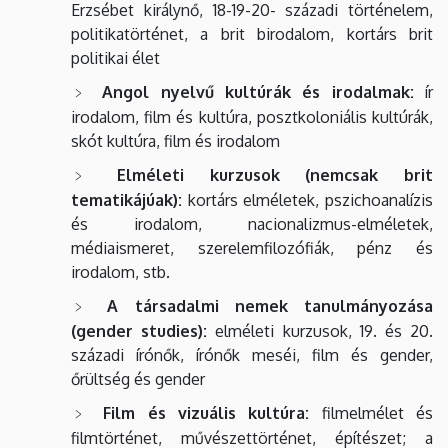
Erzsébet királynő, 18-19-20- századi történelem,
politikatörténet, a brit birodalom, kortárs brit
politikai élet
Angol nyelvű kultúrák és irodalmak:
ír
irodalom, film és kultúra, posztkoloniális kultúrák,
skót kultúra, film és irodalom
Elméleti kurzusok (nemcsak brit
tematikájúak):
kortárs elméletek, pszichoanalízis
és irodalom, nacionalizmus-elméletek,
médiaismeret, szerelemfilozófiák, pénz és
irodalom, stb.
A társadalmi nemek tanulmányozása
(gender studies):
elméleti kurzusok, 19. és 20.
századi írónők, írónők meséi, film és gender,
őrültség és gender
Film és vizuális kultúra:
filmelmélet és
filmtörténet, művészettörténet, építészet; a