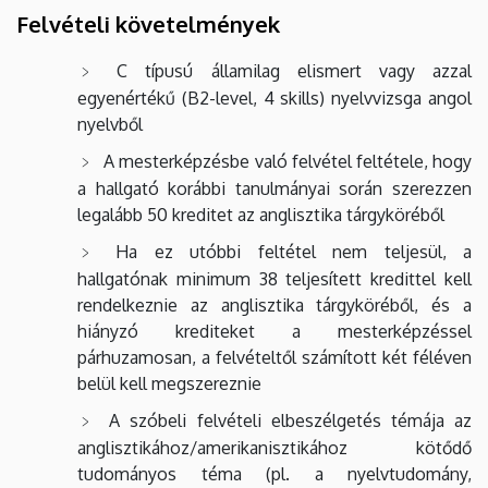
Felvételi követelmények
C típusú államilag elismert vagy azzal
egyenértékű (B2-level, 4 skills) nyelvvizsga angol
nyelvből
A mesterképzésbe való felvétel feltétele, hogy
a hallgató korábbi tanulmányai során szerezzen
legalább 50 kreditet az anglisztika tárgyköréből
Ha ez utóbbi feltétel nem teljesül, a
hallgatónak minimum 38 teljesített kredittel kell
rendelkeznie az anglisztika tárgyköréből, és a
hiányzó krediteket a mesterképzéssel
párhuzamosan, a felvételtől számított két féléven
belül kell megszereznie
A szóbeli felvételi elbeszélgetés témája az
anglisztikához/amerikanisztikához kötődő
tudományos téma (pl. a nyelvtudomány,