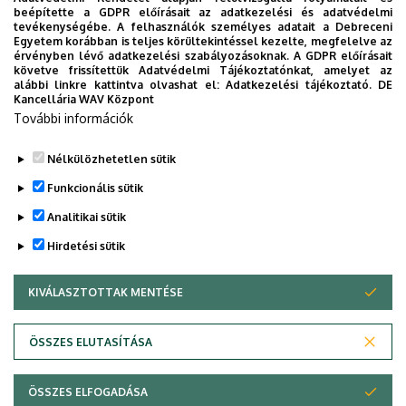
beépítette a GDPR előírásait az adatkezelési és adatvédelmi
Alternative Approaches to
tevékenységébe. A felhasználók személyes adatait a Debreceni
1.-4.
British and Irish Literature
gyak.jegy
5
Egyetem korábban is teljes körültekintéssel kezelte, megfelelve az
félév
érvényben lévő adatkezelési szabályozásoknak. A GDPR előírásait
and Culture
követve frissítettük Adatvédelmi Tájékoztatónkat, amelyet az
alábbi linkre kattintva olvashat el:
Adatkezelési tájékoztató.
DE
1.-4.
Kancellária WAV Központ
Visuality and Literature
gyak.jegy
5
félév
További információk
Nélkülözhetetlen sütik
Legutóbbi frissítés:
2026. 01. 27. 13:48
Funkcionális sütik
Analitikai sütik
Hirdetési sütik
KIVÁLASZTOTTAK MENTÉSE
WITHDRAW CONSENT
Adatvédelem
Adatvédelem
ÖSSZES ELUTASÍTÁSA
Technikai információk
ÖSSZES ELFOGADÁSA