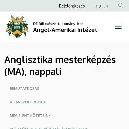
Anglisztika
Ugrás
Anonim
Bejelentkezés
HU
EN
a
Felhasználói
mesterképzés
tartalomra
fiók
DE Bölcsészettudományi Kar
(MA),
Angol-Amerikai Intézet
menüje
nappali
|
Anglisztika mesterképzés
Angol-
(MA), nappali
Amerikai
Intézet
Oldalmenü
BEMUTATKOZÁS
A TANSZÉK PROFILJA
MEGJELENT KÖTETEINK