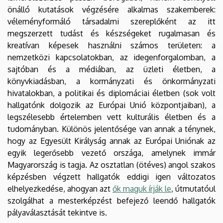
önálló kutatások végzésére alkalmas szakemberek:
véleményformáló társadalmi szereplőként az itt
megszerzett tudást és készségeket rugalmasan és
kreatívan képesek használni számos területen: a
nemzetközi kapcsolatokban, az idegenforgalomban, a
sajtóban és a médiában, az üzleti életben, a
könyvkiadásban, a kormányzati és önkormányzati
hivatalokban, a politikai és diplomáciai életben (sok volt
hallgatónk dolgozik az Európai Unió központjaiban), a
legszélesebb értelemben vett kulturális életben és a
tudományban. Különös jelentősége van annak a ténynek,
hogy az Egyesült Királyság annak az Európai Uniónak az
egyik legerősebb vezető országa, amelynek immár
Magyarország is tagja. Az osztatlan (ötéves) angol szakos
képzésben végzett hallgatók eddigi igen változatos
elhelyezkedése, ahogyan azt
ők maguk írják le
, útmutatóul
szolgálhat a mesterképzést befejező leendő hallgatók
pályaválasztását tekintve is.