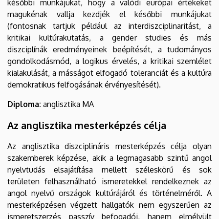
későbbi munkájukat, hogy a valódi európai értékeket
magukénak vallja kezdjék el későbbi munkájukat
(fontosnak tartjuk például az interdiszciplinaritást, a
kritikai kultúrakutatás, a gender studies és más
diszciplínák eredményeinek beépítését, a tudományos
gondolkodásmód, a logikus érvelés, a kritikai szemlélet
kialakulását, a másságot elfogadó toleranciát és a kultúra
demokratikus felfogásának érvényesítését).
Diploma:
anglisztika MA
Az anglisztika mesterképzés célja
Az anglisztika diszciplináris mesterképzés célja olyan
szakemberek képzése, akik a legmagasabb szintű angol
nyelvtudás elsajátítása mellett széleskörű és sok
területen felhasználható ismeretekkel rendelkeznek az
angol nyelvű országok kultúrájáról és történelméről. A
mesterképzésen végzett hallgatók nem egyszerűen az
ismeretszerzés passzív befogadói, hanem elmélyült