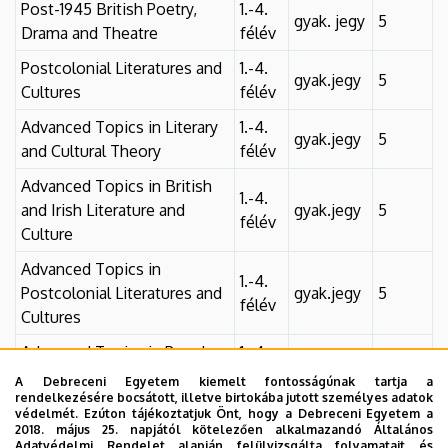
Post-1945 British Poetry,
1.-4.
gyak. jegy
5
Drama and Theatre
félév
Postcolonial Literatures and
1.-4.
gyak.jegy
5
Cultures
félév
Advanced Topics in Literary
1.-4.
gyak.jegy
5
and Cultural Theory
félév
Advanced Topics in British
1.-4.
and Irish Literature and
gyak.jegy
5
félév
Culture
Advanced Topics in
1.-4.
Postcolonial Literatures and
gyak.jegy
5
félév
Cultures
Advanced Topics in Popular
1.-4.
gyak. jegy
5
Literature and Culture
félév
A Debreceni Egyetem kiemelt fontosságúnak tartja a
rendelkezésére bocsátott, illetve birtokába jutott személyes adatok
Major Figures in British and
1.-4.
védelmét. Ezúton tájékoztatjuk Önt, hogy a Debreceni Egyetem a
gyak.jegy
5
2018. május 25. napjától kötelezően alkalmazandó Általános
Irish Literature and Culture
félév
Adatvédelmi Rendelet alapján felülvizsgálta folyamatait és