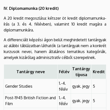
IV. Diplomamunka (20 kredit)
A 20 kredit megoszlása: kétszer öt kredit diplomamunka-
írás (a 3. és 4. félévben), valamint 10 kredit magára a
diplomamunkára.
A differenciált képzési ágon belül meghirdetett tantárgyak
az alábbi táblázatban láthatók (a tantárgyak nem a konkrét
kurzusok nevei, hanem általános tematikus kategóriák,
amelyek kizárólag adminisztratív célból szerepelnek.
Tantárgy
Tantárgy neve
Félév
Kredit
típusa
1.-4.
Gender Studies
gyak. jegy
5
félév
Post-1945 British Fiction and
1.-4.
gyak. jegy
5
Film
félév