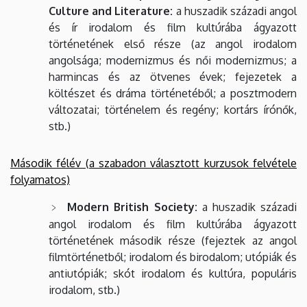
Culture and Literature:
a huszadik századi angol
és ír irodalom és film kultúrába ágyazott
történetének első része (az angol irodalom
angolsága; modernizmus és női modernizmus; a
harmincas és az ötvenes évek; fejezetek a
költészet és dráma történetéből; a posztmodern
változatai; történelem és regény; kortárs írónők,
stb.)
Második félév (a szabadon választott kurzusok felvétele
folyamatos)
Modern British Society:
a huszadik századi
angol irodalom és film kultúrába ágyazott
történetének második része (fejeztek az angol
filmtörténetből; irodalom és birodalom; utópiák és
antiutópiák; skót irodalom és kultúra, populáris
irodalom, stb.)