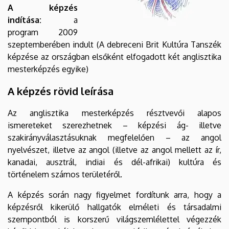
A képzés
indítása:
a
program 2009
szeptemberében indult (A debreceni Brit Kultúra Tanszék
képzése az országban elsőként elfogadott két anglisztika
mesterképzés egyike)
A képzés rövid leírása
Az anglisztika mesterképzés résztvevői alapos
ismereteket szerezhetnek – képzési ág- illetve
szakirányválasztásuknak megfelelően – az angol
nyelvészet, illetve az angol (illetve az angol mellett az ír,
kanadai, ausztrál, indiai és dél-afrikai) kultúra és
történelem számos területéről.
A képzés során nagy figyelmet fordítunk arra, hogy a
képzésről kikerülő hallgatók elméleti és társadalmi
szempontból is korszerű világszemlélettel végezzék