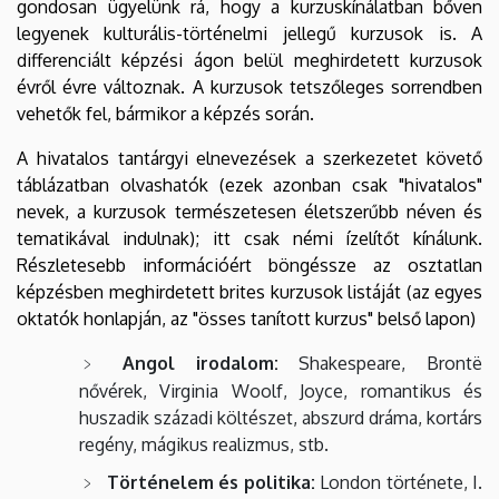
gondosan ügyelünk rá, hogy a kurzuskínálatban bőven
legyenek kulturális-történelmi jellegű kurzusok is. A
differenciált képzési ágon belül meghirdetett kurzusok
évről évre változnak. A kurzusok tetszőleges sorrendben
vehetők fel, bármikor a képzés során.
A hivatalos tantárgyi elnevezések a szerkezetet követő
táblázatban olvashatók (ezek azonban csak "hivatalos"
nevek, a kurzusok természetesen életszerűbb néven és
tematikával indulnak); itt csak némi ízelítőt kínálunk.
Részletesebb információért böngéssze az osztatlan
képzésben meghirdetett brites kurzusok listáját (az egyes
oktatók honlapján, az "össes tanított kurzus" belső lapon)
Angol irodalom:
Shakespeare, Brontë
nővérek, Virginia Woolf, Joyce, romantikus és
huszadik századi költészet, abszurd dráma, kortárs
regény, mágikus realizmus, stb.
Történelem és politika:
London története, I.