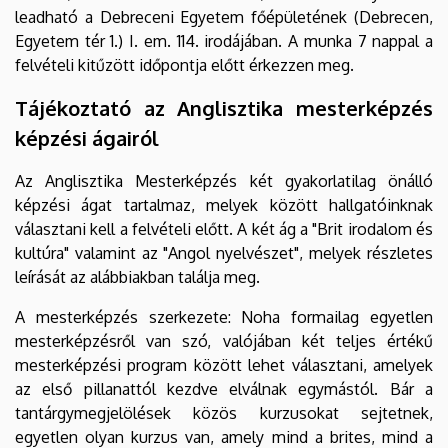
leadható a Debreceni Egyetem főépületének (Debrecen,
Egyetem tér 1.) I. em. 114. irodájában. A munka 7 nappal a
felvételi kitűzött időpontja előtt érkezzen meg.
Tájékoztató az Anglisztika mesterképzés
képzési ágairól
Az Anglisztika Mesterképzés két gyakorlatilag önálló
képzési ágat tartalmaz, melyek között hallgatóinknak
választani kell a felvételi előtt. A két ág a "Brit irodalom és
kultúra" valamint az "Angol nyelvészet", melyek részletes
leírását az alábbiakban találja meg.
A mesterképzés szerkezete: Noha formailag egyetlen
mesterképzésről van szó, valójában két teljes értékű
mesterképzési program között lehet választani, amelyek
az első pillanattól kezdve elválnak egymástól. Bár a
tantárgymegjelölések közös kurzusokat sejtetnek,
egyetlen olyan kurzus van, amely mind a brites, mind a