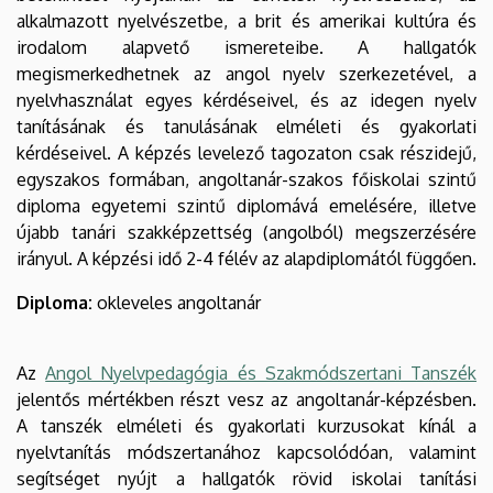
alkalmazott nyelvészetbe, a brit és amerikai kultúra és
irodalom alapvető ismereteibe. A hallgatók
megismerkedhetnek az angol nyelv szerkezetével, a
nyelvhasználat egyes kérdéseivel, és az idegen nyelv
tanításának és tanulásának elméleti és gyakorlati
kérdéseivel. A képzés levelező tagozaton csak részidejű,
egyszakos formában, angoltanár-szakos főiskolai szintű
diploma egyetemi szintű diplomává emelésére, illetve
újabb tanári szakképzettség (angolból) megszerzésére
irányul. A képzési idő 2-4 félév az alapdiplomától függően.
Diploma:
okleveles angoltanár
Az
Angol Nyelvpedagógia és Szakmódszertani Tanszék
jelentős mértékben részt vesz az angoltanár-képzésben.
A tanszék elméleti és gyakorlati kurzusokat kínál a
nyelvtanítás módszertanához kapcsolódóan, valamint
segítséget nyújt a hallgatók rövid iskolai tanítási