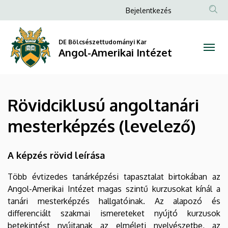
Rövidciklusú
Ugrás
Anonim
Bejelentkezés
a
Felhasználói
angoltanári
tartalomra
fiók
DE Bölcsészettudományi Kar
mesterképzés
Angol-Amerikai Intézet
menüje
(levelező)
|
Rövidciklusú angoltanári
Angol-
mesterképzés (levelező)
Amerikai
Intézet
A képzés rövid leírása
Több évtizedes tanárképzési tapasztalat birtokában az
Angol-Amerikai Intézet magas szintű kurzusokat kínál a
tanári mesterképzés hallgatóinak. Az alapozó és
differenciált szakmai ismereteket nyújtó kurzusok
betekintést nyújtanak az elméleti nyelvészetbe, az