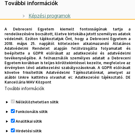
További információk
Képzési programok
Órarend és aktuális információk
A Debreceni Egyetem kiemelt fontosságúnak tartja a
rendelkezésére bocsátott, illetve birtokába jutott személyes adatok
Az Angol-Amerikai Intézet által hirdetett
védelmét. Ezúton tájékoztatjuk Önt, hogy a Debreceni Egyetem a
kurzusok órarend szerint
péntekenként,
2018. május 25. napjától kötelezően alkalmazandó Általános
Adatvédelmi Rendelet alapján felülvizsgálta folyamatait és
napközben
vannak. A kontaktórákon a részvétel
beépítette a GDPR előírásait az adatkezelési és adatvédelmi
kötelező, maximum háromszor lehet hiányozni
tevékenységébe. A felhasználók személyes adatait a Debreceni
Egyetem korábban is teljes körültekintéssel kezelte, megfelelve az
egy szemináriumról.
érvényben lévő adatkezelési szabályozásoknak. A GDPR előírásait
követve frissítettük Adatvédelmi Tájékoztatónkat, amelyet az
Portfólióról
bővebben
itt olvashatnak
.
alábbi linkre kattintva olvashat el:
Adatkezelési tájékoztató.
DE
Kancellária WAV Központ
A tanári
záróvizsgáról
További információk
tájékoztatás
itt
található
.
Nélkülözhetetlen sütik
Legutóbbi frissítés:
2025. 12. 18. 15:27
Funkcionális sütik
Analitikai sütik
Hirdetési sütik