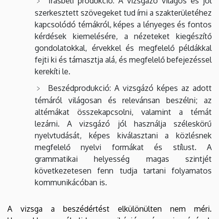
Írásbeli produkció: A vizsgázó világos és jól
szerkesztett szövegeket tud írni a szakterületéhez
kapcsolódó témákról, képes a lényeges és fontos
kérdések kiemelésére, a nézeteket kiegészítő
gondolatokkal, érvekkel és megfelelő példákkal
fejti ki és támasztja alá, és megfelelő befejezéssel
kerekíti le.
Beszédprodukció: A vizsgázó képes az adott
témáról világosan és relevánsan beszélni; az
altémákat összekapcsolni, valamint a témát
lezárni. A vizsgázó jól használja széleskörű
nyelvtudását, képes kiválasztani a közlésnek
megfelelő nyelvi formákat és stílust. A
grammatikai helyesség magas szintjét
következetesen fenn tudja tartani folyamatos
kommunikácóban is.
A vizsga a beszédértést elkülönülten nem méri.