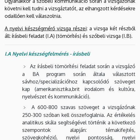
Ugyanakkor a szóbeli kommunikáció során a vizsgázónak
követni kell tudni a vizsgáztatót, az elhangzott kérdésekre
odaillően kell válaszolnia.
A nyelvi készségmérő vizsga részei
: a vizsga két részből
áll: írásbeli feladat (I.A) (tömörítés) és szóbeli vizsga (I.B).
I.A Nyelvi készségfelmérés - írásbeli
Az írásbeli tömörítési feladat során a vizsgázó
a BA program során általa választott
sávhoz/specializációhoz kapcsolódó szöveget
kap (amerikanisztika,brit irodalom és kultúra,
nyelvészet és kommunikáció).
A 600-800 szavas szöveget a vizsgázónak
250-300 szóban kell összefoglalnia. Az értékelés
analitikus skála segítségével történik a következő
szempontok alapján: témakifejtés,
szövegkohézió, nyelvi pontosság, nyelvi