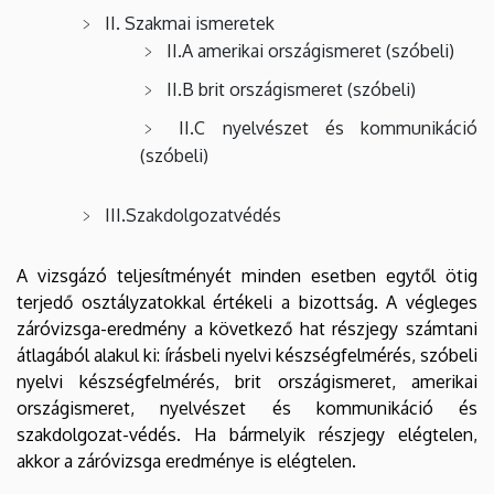
II. Szakmai ismeretek
II.A amerikai országismeret (szóbeli)
II.B brit országismeret (szóbeli)
II.C nyelvészet és kommunikáció
(szóbeli)
III
.Szakdolgozatvédés
A vizsgázó teljesítményét minden esetben egytől ötig
terjedő osztályzatokkal értékeli a bizottság. A végleges
záróvizsga-eredmény a következő hat részjegy számtani
átlagából alakul ki: írásbeli nyelvi készségfelmérés, szóbeli
nyelvi készségfelmérés, brit országismeret, amerikai
országismeret, nyelvészet és kommunikáció és
szakdolgozat-védés. Ha bármelyik részjegy elégtelen,
akkor a záróvizsga eredménye is elégtelen.