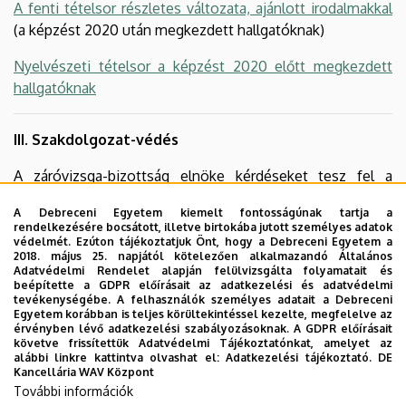
A fenti tételsor részletes változata, ajánlott irodalmakkal
(a képzést 2020 után megkezdett hallgatóknak)
Nyelvészeti tételsor a képzést 2020 előtt megkezdett
hallgatóknak
III. Szakdolgozat-védés
A záróvizsga-bizottság elnöke kérdéseket tesz fel a
szakdolgozattal kapcsolatban, ami azt a célt szolgálja,
A Debreceni Egyetem kiemelt fontosságúnak tartja a
hogy a bizottság megbizonyosodjon: a szakdolgozat
rendelkezésére bocsátott, illetve birtokába jutott személyes adatok
valóban a jelölt munkája, és a jelölt megfelelően
védelmét. Ezúton tájékoztatjuk Önt, hogy a Debreceni Egyetem a
2018. május 25. napjától kötelezően alkalmazandó Általános
tájékozott a szakdolgozat szűkebb szakterületén. A
Adatvédelmi Rendelet alapján felülvizsgálta folyamatait és
vizsgázónak PowerPoint prezentációt nem kell tartania.
beépítette a GDPR előírásait az adatkezelési és adatvédelmi
tevékenységébe. A felhasználók személyes adatait a Debreceni
Egyetem korábban is teljes körültekintéssel kezelte, megfelelve az
Szakdolgozat információ
érvényben lévő adatkezelési szabályozásoknak. A GDPR előírásait
követve frissítettük Adatvédelmi Tájékoztatónkat, amelyet az
alábbi linkre kattintva olvashat el:
Adatkezelési tájékoztató.
DE
Kancellária WAV Központ
Záróvizsga követelmények a tanulmányaikat
További információk