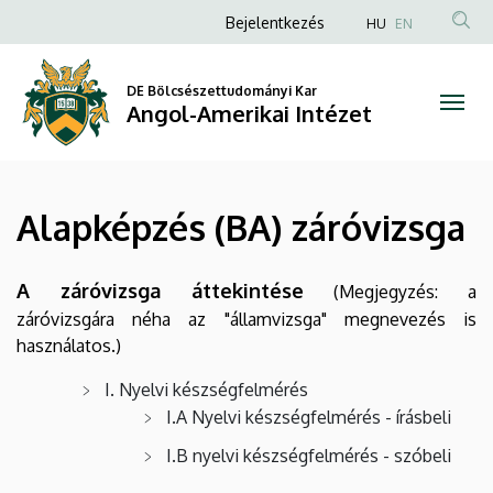
Alapképzés
Ugrás
Anonim
Bejelentkezés
HU
EN
a
Felhasználói
(BA)
tartalomra
fiók
DE Bölcsészettudományi Kar
záróvizsga
Angol-Amerikai Intézet
menüje
|
Angol-
Alapképzés (BA) záróvizsga
Amerikai
Intézet
A záróvizsga áttekintése
(Megjegyzés: a
záróvizsgára néha az "államvizsga" megnevezés is
használatos.)
I. Nyelvi készségfelmérés
I.A Nyelvi készségfelmérés - írásbeli
I.B nyelvi készségfelmérés - szóbeli