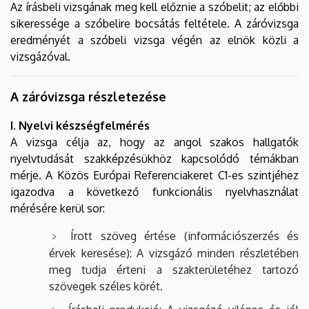
Az írásbeli vizsgának meg kell előznie a szóbelit; az előbbi
sikeressége a szóbelire bocsátás feltétele. A záróvizsga
eredményét a szóbeli vizsga végén az elnök közli a
vizsgázóval.
A záróvizsga részletezése
I. Nyelvi készségfelmérés
A vizsga célja az, hogy az angol szakos hallgatók
nyelvtudását szakképzésükhöz kapcsolódó témákban
mérje. A Közös Európai Referenciakeret C1-es szintjéhez
igazodva a következő funkcionális nyelvhasználat
mérésére kerül sor:
Írott szöveg értése (információszerzés és
érvek keresése): A vizsgázó minden részletében
meg tudja érteni a szakterületéhez tartozó
szövegek széles körét.