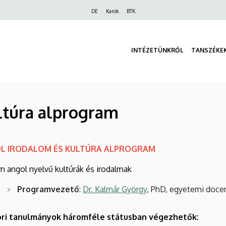
Felső
DE
Karok
BTK
navigáció
INTÉZETÜNKRŐL
TANSZÉKE
ltúra alprogram
L IRODALOM ÉS KULTÚRA ALPROGRAM
 angol nyelvű kultúrák és irodalmak
Programvezető
:
Dr. Kalmár György
, PhD, egyetemi doce
ri tanulmányok háromféle státusban végezhetők: