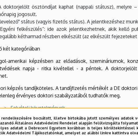
A doktorjelölt ösztöndíjat kaphat (nappali státusz), melyre 
hónapig jogosult.
"levelező" státus (vagyis fizetős státus). A jelentkezéshez mu
„Egyéni felkészülés”: ide azok jelentkezhetnek, akik kellő pu
legalább kétharmad részben elkészült (az elkészült fejezeteket a
ő két kategóriában
gol-amerikai képzésben az előadások, szemináriumok, konzul
etvédések napja - ritka kivétellel - a péntek. A doktorjel
het.
ori képzés tandíjköteles. A tandíjfizetés mértékét a DE doktor
elenleg érvényes doktori szabályzatából tudhatók meg.
Felvételi követelmények
Szerkezet
 rendelkezésére bocsátott, illetve birtokába jutott személyes adatok v
azandó Általános Adatvédelmi Rendelet alapján felülvizsgálta folyamata
yes adatait a Debreceni Egyetem korábban is teljes körültekintéssel 
Oktatók
tük Adatvédelmi Tájékoztatónkat, amelyet az alábbi linkre kattintva olv