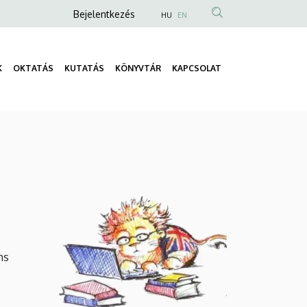
Anonim
Bejelentkezés
HU
EN
Felhasználói
fiók
K
OKTATÁS
KUTATÁS
KÖNYVTÁR
KAPCSOLAT
menüje
Fő
navigáció
ns