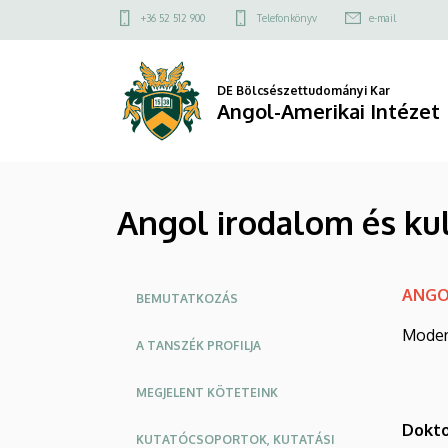
Angol
Ugrás
Felső
+36 52 512 900
Telefonkönyv
e-mail
a
kapcsolat
irodalom
tartalomra
menü
és
DE Bölcsészettudományi Kar
Angol-Amerikai Intézet
kultúra
alprogram
Angol irodalom és ku
|
Angol-
Oldalmenü
ANGO
Amerikai
BEMUTATKOZÁS
Modern
Intézet
A TANSZÉK PROFILJA
MEGJELENT KÖTETEINK
Dokto
KUTATÓCSOPORTOK, KUTATÁSI