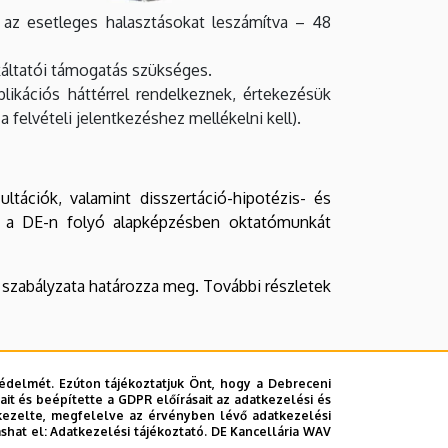
– az esetleges halasztásokat leszámítva – 48
nkáltatói támogatás szükséges.
blikációs háttérrel rendelkeznek, értekezésük
 felvételi jelentkezéshez mellékelni kell).
tációk, valamint disszertáció-hipotézis- és
ölt a DE-n folyó alapképzésben oktatómunkát
i szabályzata határozza meg. További részletek
édelmét. Ezúton tájékoztatjuk Önt, hogy a Debreceni
it és beépítette a GDPR előírásait az adatkezelési és
kezelte, megfelelve az érvényben lévő adatkezelési
ashat el:
Adatkezelési tájékoztató.
DE Kancellária WAV