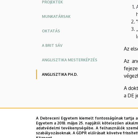
PROJEKTEK
MUNKATÁRSAK
OKTATÁS
A BRIT SÁV
Az els
ANGLISZTIKA MESTERKÉPZÉS
Az an
fejez
ANGLISZTIKA PH.D.
végez
A dokt
a DE j
A Debreceni Egyetem kiemelt fontosságúnak tartja a
Egyetem a 2018. május 25. napjától kötelezően alkalm
adatvédelmi tevékenységébe. A felhasználók személ
szabályozásoknak. A GDPR előírásait követve frissítet
Központ