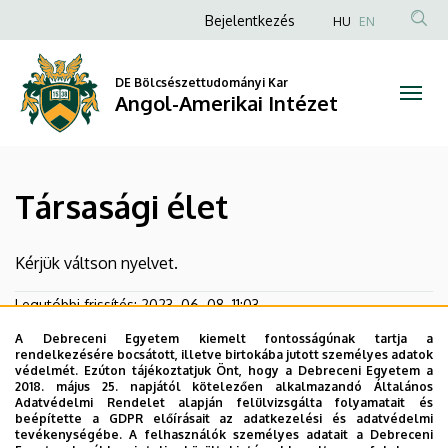
Társasági
Ugrás
Anonim
Bejelentkezés
HU
EN
a
Felhasználói
élet
tartalomra
fiók
DE Bölcsészettudományi Kar
|
Angol-Amerikai Intézet
menüje
Angol-
Amerikai
Társasági élet
Intézet
Kérjük váltson nyelvet.
Legutóbbi frissítés:
2023. 06. 08. 11:03
A Debreceni Egyetem kiemelt fontosságúnak tartja a
rendelkezésére bocsátott, illetve birtokába jutott személyes adatok
védelmét. Ezúton tájékoztatjuk Önt, hogy a Debreceni Egyetem a
2018. május 25. napjától kötelezően alkalmazandó Általános
Adatvédelmi Rendelet alapján felülvizsgálta folyamatait és
beépítette a GDPR előírásait az adatkezelési és adatvédelmi
tevékenységébe. A felhasználók személyes adatait a Debreceni