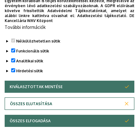
Egyetem korábban is teljes körültekintéssel kezelte, megfelelve az
érvényben lévő adatkezelési szabályozásoknak. A GDPR előírásait
követve frissítettük Adatvédelmi Tájékoztatónkat, amelyet az
alábbi linkre kattintva olvashat el:
Adatkezelési tájékoztató.
DE
Kancellária WAV Központ
További információk
Nélkülözhetetlen sütik
Funkcionális sütik
Analitikai sütik
Hirdetési sütik
KIVÁLASZTOTTAK MENTÉSE
WITHDRAW CONSENT
Adatvédelem
Adatvédelem
ÖSSZES ELUTASÍTÁSA
Technikai információk
ÖSSZES ELFOGADÁSA
Szerzői jog © 2026 Unideb