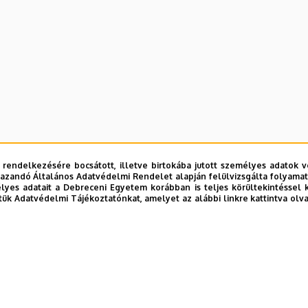
 rendelkezésére bocsátott, illetve birtokába jutott személyes adatok v
azandó Általános Adatvédelmi Rendelet alapján felülvizsgálta folyamata
yes adatait a Debreceni Egyetem korábban is teljes körültekintéssel 
tük Adatvédelmi Tájékoztatónkat, amelyet az alábbi linkre kattintva olv