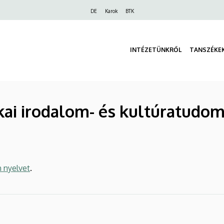
Felső
DE
Karok
BTK
navigáció
INTÉZETÜNKRŐL
TANSZÉKE
kai irodalom- és kultúratudom
n nyelvet
.