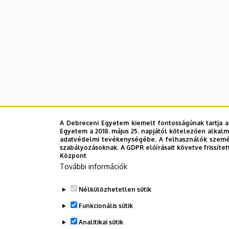
|
Angol-
Amerikai
Intézet
A Debreceni Egyetem kiemelt fontosságúnak tartja a
Egyetem a 2018. május 25. napjától kötelezően alkalm
adatvédelmi tevékenységébe. A felhasználók személ
szabályozásoknak. A GDPR előírásait követve frissítet
Központ
További információk
Nélkülözhetetlen sütik
Funkcionális sütik
Analitikai sütik