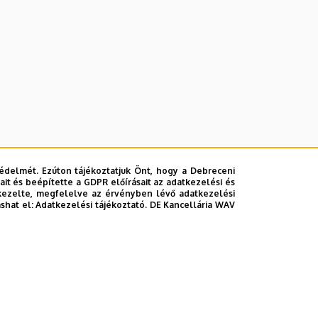
édelmét. Ezúton tájékoztatjuk Önt, hogy a Debreceni
it és beépítette a GDPR előírásait az adatkezelési és
kezelte, megfelelve az érvényben lévő adatkezelési
ashat el:
Adatkezelési tájékoztató.
DE Kancellária WAV