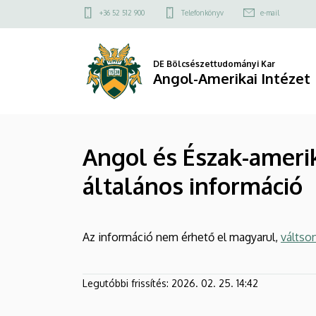
Angol
Ugrás
Felső
+36 52 512 900
Telefonkönyv
e-mail
a
kapcsolat
és
tartalomra
menü
Észak-
DE Bölcsészettudományi Kar
Angol-Amerikai Intézet
amerikai
irodalom-
Angol és Észak-ameri
és
általános információ
kultúratudományi
program
Az információ nem érhető el magyarul,
váltso
-
általános
Legutóbbi frissítés:
2026. 02. 25. 14:42
információ