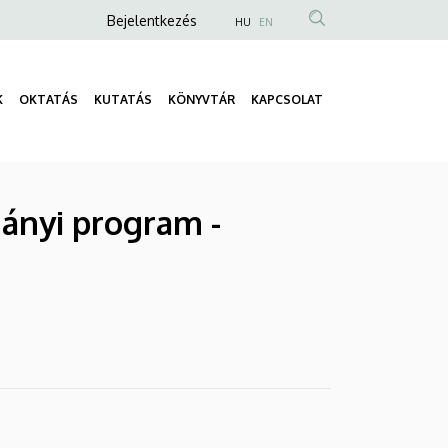
Anonim
Bejelentkezés
HU
EN
Felhasználói
fiók
K
OKTATÁS
KUTATÁS
KÖNYVTÁR
KAPCSOLAT
menüje
Fő
navigáció
ányi program -