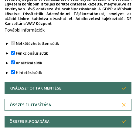
2021. február 17.
Pethő Gergely (P.A.G.-Studium
Egyetem korábban is teljes körültekintéssel kezelte, megfelelve az
érvényben lévő adatkezelési szabályozásoknak. A GDPR előírásait
Bt.) -
A kétnyelvű disztribúciós
követve frissítettük Adatvédelmi Tájékoztatónkat, amelyet az
szemantika mint a fordítási
alábbi linkre kattintva olvashat el:
Adatkezelési tájékoztató.
DE
Kancellária WAV Központ
ekvivalencia modellje
További információk
Nélkülözhetetlen sütik
Legutóbbi frissítés:
2025. 11. 12. 12:27
Funkcionális sütik
Analitikai sütik
Hirdetési sütik
KIVÁLASZTOTTAK MENTÉSE
WITHDRAW CONSENT
Adatvédelem
Adatvédelem
ÖSSZES ELUTASÍTÁSA
Technikai információk
ÖSSZES ELFOGADÁSA
Szerzői jog © 2026 Unideb