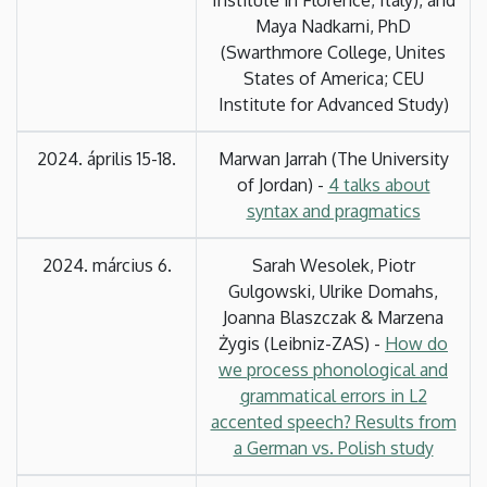
Maya Nadkarni, PhD
(Swarthmore College, Unites
States of America; CEU
Institute for Advanced Study)
2024. április 15-18.
Marwan Jarrah (The University
of Jordan) -
4 talks about
syntax and pragmatics
2024. március 6.
Sarah Wesolek, Piotr
Gulgowski, Ulrike Domahs,
Joanna Blaszczak & Marzena
Żygis (Leibniz-ZAS) -
How do
we process phonological and
grammatical errors in L2
accented speech? Results from
a German vs. Polish study