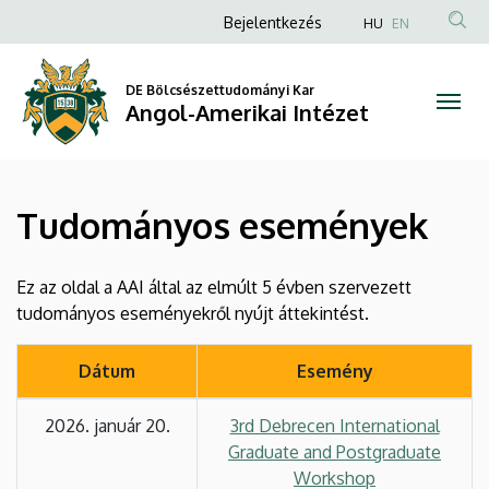
Tudományos
Ugrás
Anonim
Bejelentkezés
HU
EN
a
Felhasználói
események
tartalomra
fiók
DE Bölcsészettudományi Kar
|
Angol-Amerikai Intézet
menüje
Angol-
Amerikai
Tudományos események
Intézet
Ez az oldal a AAI által az elmúlt 5 évben szervezett
tudományos eseményekről nyújt áttekintést.
Dátum
Esemény
2026. január 20.
3rd Debrecen International
Graduate and Postgraduate
Workshop