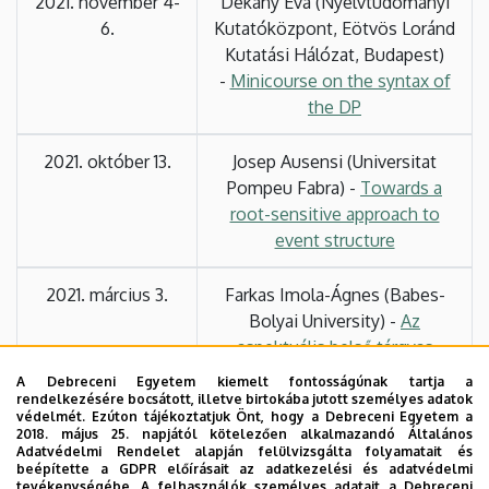
2021. november 4-
Dékány Éva (Nyelvtudományi
6.
Kutatóközpont, Eötvös Loránd
Kutatási Hálózat, Budapest)
-
Minicourse on the syntax of
the DP
2021. október 13.
Josep Ausensi (Universitat
Pompeu Fabra) -
Towards a
root-sensitive approach to
event structure
2021. március 3.
Farkas Imola-Ágnes (Babes-
Bolyai University) -
Az
aspektuális belső tárgyas
szerkezetek szerepe a magyar
A Debreceni Egyetem kiemelt fontosságúnak tartja a
mint erős szatellit keretű nyelv
rendelkezésére bocsátott, illetve birtokába jutott személyes adatok
védelmét. Ezúton tájékoztatjuk Önt, hogy a Debreceni Egyetem a
osztályozásában
2018. május 25. napjától kötelezően alkalmazandó Általános
▶️
video
(Hungarian)
Adatvédelmi Rendelet alapján felülvizsgálta folyamatait és
beépítette a GDPR előírásait az adatkezelési és adatvédelmi
tevékenységébe. A felhasználók személyes adatait a Debreceni