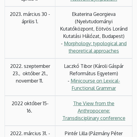
2023. március 30 -
Ekaterina Georgieva
április 1.
(Nyelvtudományi
Kutatóközpont, Eötvös Loránd
Kutatási Hálózat, Budapest)
-
Morphology: typological and
theoretical approaches
2022. szeptember
Laczkó Tibor (Károli Gáspár
23., október 21.,
Református Egyetem)
november 11.
-
Minicourse on Lexical-
Functional Grammar
2022 október 15-
The View from the
16.
Anthropocene:
Transdisciplinary conference
2022. március 31. -
Pintér Lilla (Pázmány Péter