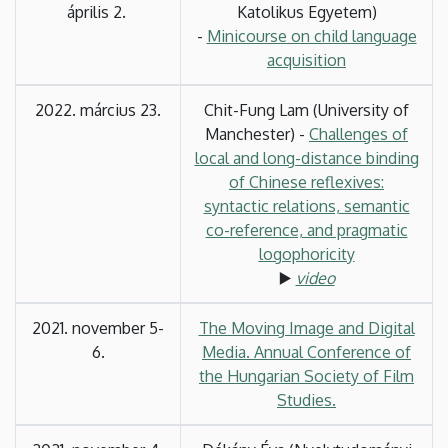
április 2.
Katolikus Egyetem)
-
Minicourse on child language
acquisition
2022. március 23.
Chit-Fung Lam (University of
Manchester) -
Challenges of
local and long-distance binding
of Chinese reflexives:
syntactic relations, semantic
co-reference, and pragmatic
logophoricity
▶️
video
2021. november 5-
The Moving Image and Digital
6.
Media. Annual Conference of
the Hungarian Society of Film
Studies.