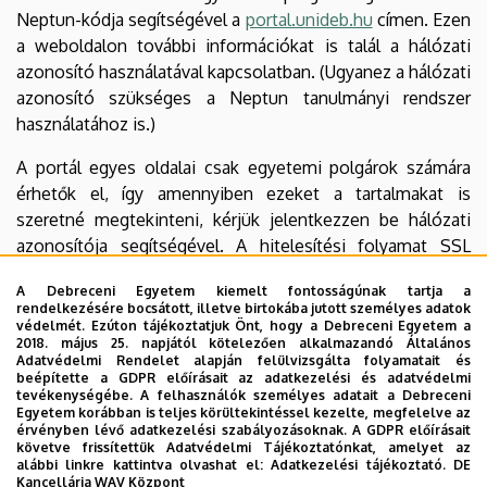
Neptun-kódja segítségével a
portal.unideb.hu
címen. Ezen
a weboldalon további információkat is talál a hálózati
azonosító használatával kapcsolatban. (Ugyanez a hálózati
azonosító szükséges a Neptun tanulmányi rendszer
használatához is.)
A portál egyes oldalai csak egyetemi polgárok számára
érhetők el, így amennyiben ezeket a tartalmakat is
szeretné megtekinteni, kérjük jelentkezzen be hálózati
azonosítója segítségével. A hitelesítési folyamat SSL
titkosított csatornán keresztül történik, így
A Debreceni Egyetem kiemelt fontosságúnak tartja a
felhasználóneve és jelszava nem kerülhet illetéktelen
rendelkezésére bocsátott, illetve birtokába jutott személyes adatok
kezekbe.
védelmét. Ezúton tájékoztatjuk Önt, hogy a Debreceni Egyetem a
2018. május 25. napjától kötelezően alkalmazandó Általános
Adatvédelmi Rendelet alapján felülvizsgálta folyamatait és
Letölthető állományok olvasásához szükséges
beépítette a GDPR előírásait az adatkezelési és adatvédelmi
program
tevékenységébe. A felhasználók személyes adatait a Debreceni
Egyetem korábban is teljes körültekintéssel kezelte, megfelelve az
érvényben lévő adatkezelési szabályozásoknak. A GDPR előírásait
Az Acrobat típusú fájlok megnyitásához és
követve frissítettük Adatvédelmi Tájékoztatónkat, amelyet az
megjelenítéséhez szükséges ingyenes programot - ha
alábbi linkre kattintva olvashat el:
Adatkezelési tájékoztató.
DE
Kancellária WAV Központ