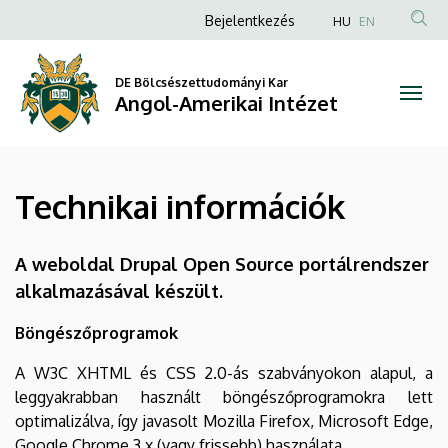
Technikai
Ugrás
Anonim
Bejelentkezés
HU
EN
a
Felhasználói
információk
tartalomra
fiók
DE Bölcsészettudományi Kar
|
Angol-Amerikai Intézet
menüje
Angol-
Amerikai
Technikai információk
Intézet
A weboldal Drupal Open Source portálrendszer
alkalmazásával készült.
Böngészőprogramok
A W3C XHTML és CSS 2.0-ás szabványokon alapul, a
leggyakrabban használt böngészőprogramokra lett
optimalizálva, így javasolt Mozilla Firefox, Microsoft Edge,
Google Chrome 3.x (vagy frissebb) használata.