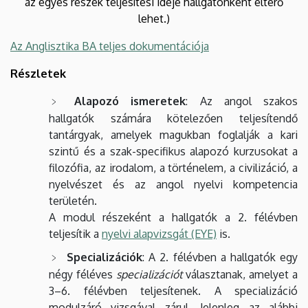
az egyes részek teljesítési ideje hallgatónként eltérő
lehet.)
Az Anglisztika BA teljes dokumentációja
Részletek
Alapozó ismeretek
: Az angol szakos
hallgatók számára kötelezően teljesítendő
tantárgyak, amelyek magukban foglalják a kari
szintű és a szak-specifikus alapozó kurzusokat a
filozófia, az irodalom, a történelem, a civilizáció, a
nyelvészet és az angol nyelvi kompetencia
területén.
A modul részeként a hallgatók a 2. félévben
teljesítik a
nyelvi alapvizsgát (EYE)
is.
Specializációk
: A 2. félévben a hallgatók egy
négy féléves
specializációt
választanak, amelyet a
3–6. félévben teljesítenek. A specializáció
modulzáró vizsgával zárul. Jelenleg az alábbi