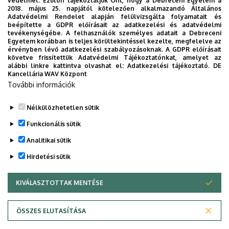
védelmét. Ezúton tájékoztatjuk Önt, hogy a Debreceni Egyetem a
2018. május 25. napjától kötelezően alkalmazandó Általános
Adatvédelmi Rendelet alapján felülvizsgálta folyamatait és
beépítette a GDPR előírásait az adatkezelési és adatvédelmi
tevékenységébe. A felhasználók személyes adatait a Debreceni
Egyetem korábban is teljes körültekintéssel kezelte, megfelelve az
érvényben lévő adatkezelési szabályozásoknak. A GDPR előírásait
követve frissítettük Adatvédelmi Tájékoztatónkat, amelyet az
alábbi linkre kattintva olvashat el:
Adatkezelési tájékoztató.
DE
Kancellária WAV Központ
Aktuális információk és órarend
További információk
Nélkülözhetetlen sütik
Legutóbbi frissítés:
2026. 03. 02. 13:41
Funkcionális sütik
Analitikai sütik
Hirdetési sütik
KIVÁLASZTOTTAK MENTÉSE
WITHDRAW CONSENT
Adatvédelem
Adatvédelem
ÖSSZES ELUTASÍTÁSA
Technikai információk