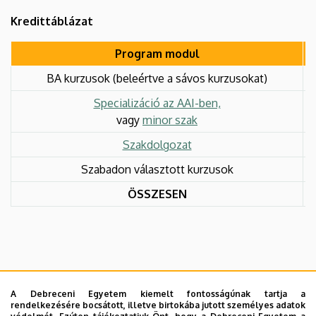
Kredittáblázat
Program modul
BA kurzusok (beleértve a sávos kurzusokat)
Specializáció az AAI-ben,
vagy
minor szak
Szakdolgozat
Szabadon választott kurzusok
ÖSSZESEN
A Debreceni Egyetem kiemelt fontosságúnak tartja a
rendelkezésére bocsátott, illetve birtokába jutott személyes adatok