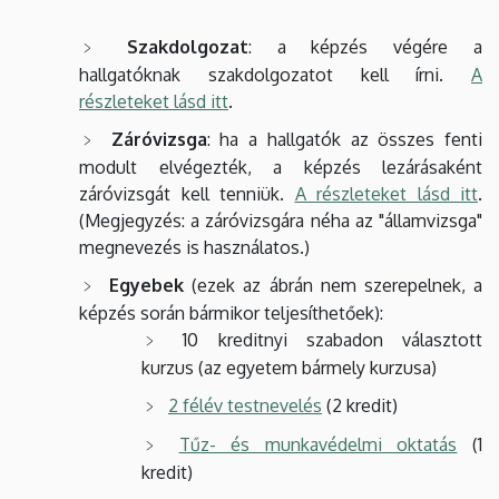
Szakdolgozat
: a képzés végére a
hallgatóknak szakdolgozatot kell írni.
A
részleteket lásd itt
.
Záróvizsga
: ha a hallgatók az összes fenti
modult elvégezték, a képzés lezárásaként
záróvizsgát kell tenniük.
A részleteket lásd itt
.
(Megjegyzés: a záróvizsgára néha az "államvizsga"
megnevezés is használatos.)
Egyebek
(ezek az ábrán nem szerepelnek, a
képzés során bármikor teljesíthetőek):
10 kreditnyi szabadon választott
kurzus (az egyetem bármely kurzusa)
2 félév testnevelés
(2 kredit)
Tűz- és munkavédelmi oktatás
(1
kredit)