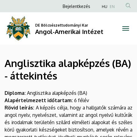
Anglisztika
Ugrás
Anonim
Bejelentkezés
HU
EN
a
Felhasználói
alapképzés
tartalomra
fiók
DE Bölcsészettudományi Kar
(BA)
Angol-Amerikai Intézet
menüje
-
áttekintés
Anglisztika alapképzés (BA)
|
- áttekintés
Angol-
Amerikai
Diploma:
Anglisztika alapképzés (BA)
Alapértelmezett időtartam:
6 félév
Intézet
Rövid leírás:
A képzés célja, hogy a hallgatók számára az
angol nyelv, nyelvészet, valamint az angol nyelvű kultúrák
és irodalmak területén szilárd elméleti alapokat és széles
körű gyakorlati készségeket biztosítson, amelyek révén a
megszerzett tudásukat jövőbeli munkájuk során releváns