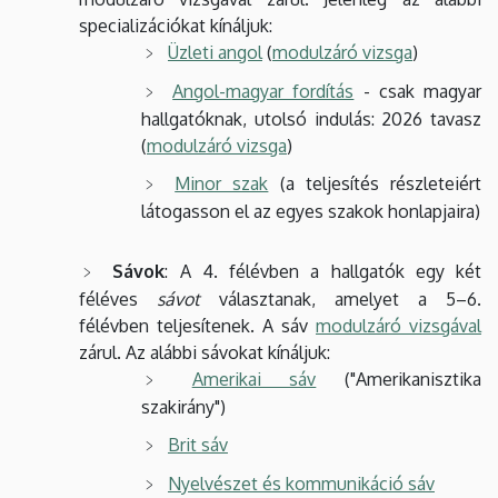
specializációkat kínáljuk:
Üzleti angol
(
modulzáró vizsga
)
Angol-magyar fordítás
- csak magyar
hallgatóknak, utolsó indulás: 2026 tavasz
(
modulzáró vizsga
)
Minor szak
(a teljesítés részleteiért
látogasson el az egyes szakok honlapjaira)
Sávok
: A 4. félévben a hallgatók egy két
féléves
sávot
választanak, amelyet a 5–6.
félévben teljesítenek. A sáv
modulzáró vizsgával
zárul. Az alábbi sávokat kínáljuk:
Amerikai sáv
("Amerikanisztika
szakirány")
Brit sáv
Nyelvészet és kommunikáció sáv