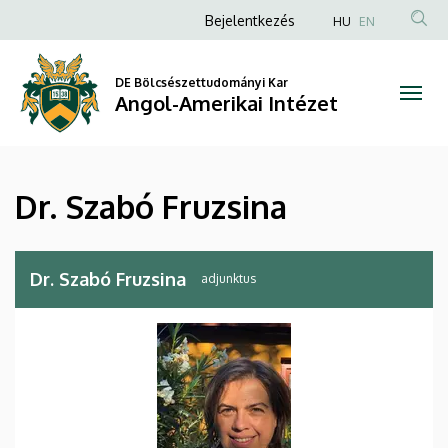
Dr.
Ugrás
Anonim
Bejelentkezés
HU
EN
a
Felhasználói
Szabó
tartalomra
fiók
DE Bölcsészettudományi Kar
Fruzsina
Angol-Amerikai Intézet
menüje
|
Angol-
Dr. Szabó Fruzsina
Amerikai
Intézet
Dr. Szabó Fruzsina
adjunktus