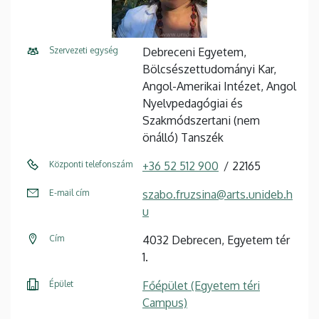
Szervezeti egység
Debreceni Egyetem,
Bölcsészettudományi Kar,
Angol-Amerikai Intézet, Angol
Nyelvpedagógiai és
Szakmódszertani (nem
önálló) Tanszék
Központi telefonszám
+36 52 512 900
22165
E-mail cím
szabo.fruzsina@arts.unideb.h
u
Cím
4032 Debrecen, Egyetem tér
1.
Épület
Főépület (Egyetem téri
Campus)