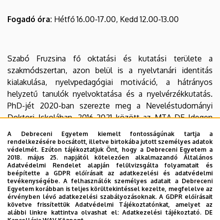
Fogadó óra:
Hétfő 16.00-17.00, Kedd 12.00-13.00
Szabó Fruzsina fő oktatási és kutatási területe a
szakmódszertan, azon belül is a nyelvtanári identitás
kialakulása, nyelvpedagógiai motiváció, a hátrányos
helyzetű tanulók nyelvoktatása és a nyelvérzékkutatás.
PhD-jét 2020-ban szerezte meg a Neveléstudományi
Doktori Iskolában. 2016-2021 között az MTA-DE Idegen
Nyelvi Oktatási Tantárgypedagógiai Kutatócsoport tagja
A Debreceni Egyetem kiemelt fontosságúnak tartja a
volt. Elsősorban a harmad-, negyed- és ötödéves
rendelkezésére bocsátott, illetve birtokába jutott személyes adatok
védelmét. Ezúton tájékoztatjuk Önt, hogy a Debreceni Egyetem a
szakmódszertani tárgyak oktatási feladatait látja el.
2018. május 25. napjától kötelezően alkalmazandó Általános
Szakmai kihívásnak tartja a tanárképzést és a tanári
Adatvédelmi Rendelet alapján felülvizsgálta folyamatait és
beépítette a GDPR előírásait az adatkezelési és adatvédelmi
hivatás népszerűsítését a hallgatók körében. ORIGO
tevékenységébe. A felhasználók személyes adatait a Debreceni
nyelvvizsgáztató. A DE oktatója 2011 óta.
Egyetem korábban is teljes körültekintéssel kezelte, megfelelve az
érvényben lévő adatkezelési szabályozásoknak. A GDPR előírásait
követve frissítettük Adatvédelmi Tájékoztatónkat, amelyet az
alábbi linkre kattintva olvashat el:
Adatkezelési tájékoztató.
DE