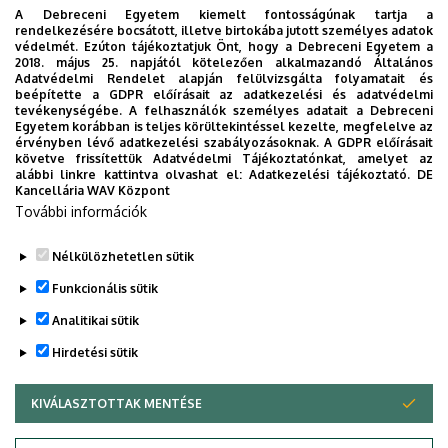
Emelet, ajtó
1. emelet, 113
A Debreceni Egyetem kiemelt fontosságúnak tartja a
rendelkezésére bocsátott, illetve birtokába jutott személyes adatok
védelmét. Ezúton tájékoztatjuk Önt, hogy a Debreceni Egyetem a
Weboldal
Szervezeti weboldal
2018. május 25. napjától kötelezően alkalmazandó Általános
Weboldal
Adatvédelmi Rendelet alapján felülvizsgálta folyamatait és
beépítette a GDPR előírásait az adatkezelési és adatvédelmi
Tudóstér profil
tevékenységébe. A felhasználók személyes adatait a Debreceni
Egyetem korábban is teljes körültekintéssel kezelte, megfelelve az
Leírás
érvényben lévő adatkezelési szabályozásoknak. A GDPR előírásait
követve frissítettük Adatvédelmi Tájékoztatónkat, amelyet az
alábbi linkre kattintva olvashat el:
Adatkezelési tájékoztató.
DE
Személyes profil / Personal profile
Kancellária WAV Központ
További információk
Nélkülözhetetlen sütik
Funkcionális sütik
Analitikai sütik
Hirdetési sütik
KIVÁLASZTOTTAK MENTÉSE
WITHDRAW CONSENT