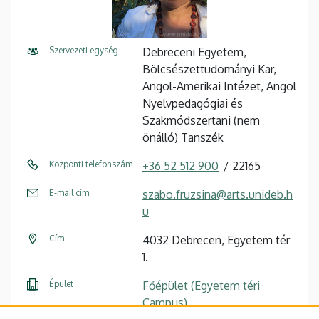
Szervezeti egység
Debreceni Egyetem,
Bölcsészettudományi Kar,
Angol-Amerikai Intézet, Angol
Nyelvpedagógiai és
Szakmódszertani (nem
önálló) Tanszék
Központi telefonszám
+36 52 512 900
22165
E-mail cím
szabo.fruzsina@arts.unideb.h
u
Cím
4032 Debrecen, Egyetem tér
1.
Épület
Főépület (Egyetem téri
Campus)