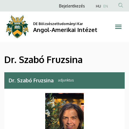
Dr.
Ugrás
Anonim
Bejelentkezés
HU
EN
a
Felhasználói
Szabó
tartalomra
fiók
DE Bölcsészettudományi Kar
Fruzsina
Angol-Amerikai Intézet
menüje
|
Angol-
Dr. Szabó Fruzsina
Amerikai
Intézet
Dr. Szabó Fruzsina
adjunktus