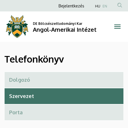
Telefonkönyv
Ugrás
Anonim
Bejelentkezés
HU
EN
a
Felhasználói
|
tartalomra
fiók
DE Bölcsészettudományi Kar
Angol-
Angol-Amerikai Intézet
menüje
Amerikai
Intézet
Telefonkönyv