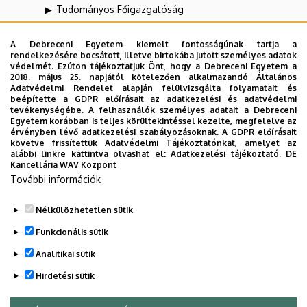
Tudományos Főigazgatóság
UNIPASS Kártyamenedzsment Központ
A Debreceni Egyetem kiemelt fontosságúnak tartja a
rendelkezésére bocsátott, illetve birtokába jutott személyes adatok
Vállalati Koordinációs Központ
védelmét. Ezúton tájékoztatjuk Önt, hogy a Debreceni Egyetem a
2018. május 25. napjától kötelezően alkalmazandó Általános
Webportál-, Alkalmazásfejlesztés és VIR Központ
Adatvédelmi Rendelet alapján felülvizsgálta folyamatait és
(WAV)
beépítette a GDPR előírásait az adatkezelési és adatvédelmi
tevékenységébe. A felhasználók személyes adatait a Debreceni
Zeneművészeti Kar
Egyetem korábban is teljes körültekintéssel kezelte, megfelelve az
érvényben lévő adatkezelési szabályozásoknak. A GDPR előírásait
követve frissítettük Adatvédelmi Tájékoztatónkat, amelyet az
alábbi linkre kattintva olvashat el:
Adatkezelési tájékoztató.
DE
Dolgozói adatmódosítás igénylése a DE
Kancellária WAV Központ
További információk
telefonkönyvében
|
Külső személyek rögzítése a
DE telefonkönyvében
|
Súgó
|
Hibabejelentés
Nélkülözhetetlen sütik
Funkcionális sütik
Analitikai sütik
Hirdetési sütik