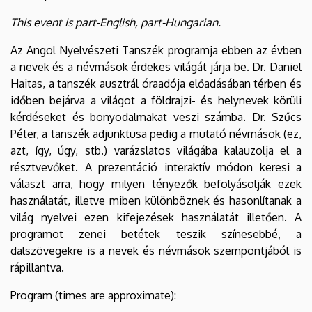
Studies
This event is part-English, part-Hungarian.
Az Angol Nyelvészeti Tanszék programja ebben az évben
a nevek és a névmások érdekes világát járja be. Dr. Daniel
Haitas, a tanszék ausztrál óraadója előadásában térben és
időben bejárva a világot a földrajzi- és helynevek körüli
kérdéseket és bonyodalmakat veszi számba. Dr. Szűcs
Péter, a tanszék adjunktusa pedig a mutató névmások (ez,
azt, így, úgy, stb.) varázslatos világába kalauzolja el a
résztvevőket. A prezentáció interaktív módon keresi a
választ arra, hogy milyen tényezők befolyásolják ezek
használatát, illetve miben különböznek és hasonlítanak a
világ nyelvei ezen kifejezések használatát illetően. A
programot zenei betétek teszik színesebbé, a
dalszövegekre is a nevek és névmások szempontjából is
rápillantva.
Program (times are approximate):