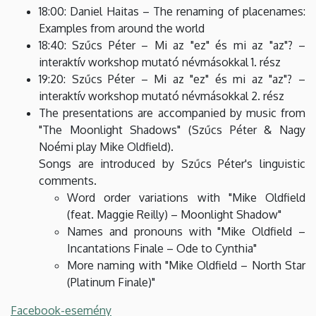
18:00: Daniel Haitas – The renaming of placenames:
Examples from around the world
18:40: Szűcs Péter – Mi az "ez" és mi az "az"? –
interaktív workshop mutató névmásokkal 1. rész
19:20: Szűcs Péter – Mi az "ez" és mi az "az"? –
interaktív workshop mutató névmásokkal 2. rész
The presentations are accompanied by music from
"The Moonlight Shadows" (Szűcs Péter & Nagy
Noémi play Mike Oldfield).
Songs are introduced by Szűcs Péter's linguistic
comments.
Word order variations with "Mike Oldfield
(feat. Maggie Reilly) – Moonlight Shadow"
Names and pronouns with "Mike Oldfield –
Incantations Finale – Ode to Cynthia"
More naming with "Mike Oldfield – North Star
(Platinum Finale)"
Facebook-esemény