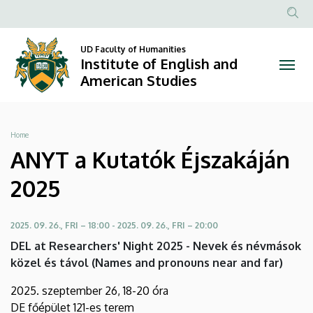
ANYT
Skip
to
Anonim
a
main
Felhasznál
UD Faculty of Humanities
content
Institute of English and
Kutatók
fiók
American Studies
menüje
Éjszakáján
2025
Breadcrumb
Home
|
ANYT a Kutatók Éjszakáján
Institute
2025
of
2025. 09. 26., FRI – 18:00
-
2025. 09. 26., FRI – 20:00
English
DEL at Researchers' Night 2025 - Nevek és névmások
közel és távol (Names and pronouns near and far)
and
2025. szeptember 26, 18-20 óra
American
DE főépület 121-es terem