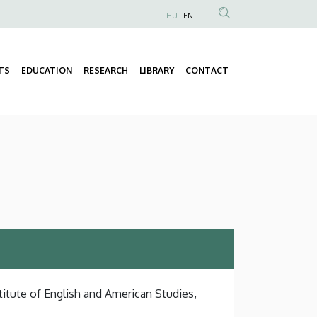
HU
EN
Anonim
Felhasználói
fiók
TS
EDUCATION
RESEARCH
LIBRARY
CONTACT
Fő
menüje
navigáció
titute of English and American Studies,