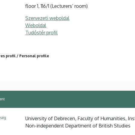
floor 1, 116/1 (Lecturers’ room)
Szervezeti weboldal
Weboldal
Tudóstér profil
s profil / Personal profile
ent
ység
University of Debrecen, Faculty of Humanities, Ins
Non-independent Department of British Studies