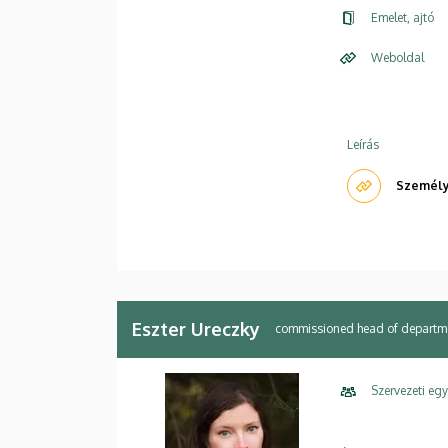
Emelet, ajtó
Weboldal
Leírás
Személye
Eszter Ureczky
commissioned head of departm
Szervezeti eg