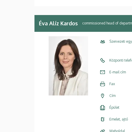
Éva Alíz Kardos
commissioned head of depart
Szervezeti eg
Központi tele
E-mail cím
Fax
Cím
Épület
Emelet, ajtó
Weboldal