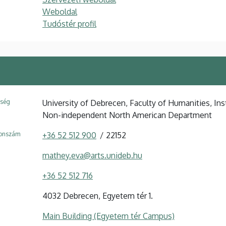
Weboldal
Tudóstér profil
ység
University of Debrecen, Faculty of Humanities, Ins
Non-independent North American Department
fonszám
+36 52 512 900
22152
mathey.eva@arts.unideb.hu
+36 52 512 716
4032 Debrecen, Egyetem tér 1.
Main Building (Egyetem tér Campus)