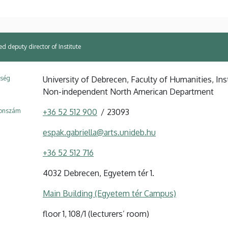
 deputy director of Institute
ység
University of Debrecen, Faculty of Humanities, Ins
Non-independent North American Department
fonszám
+36 52 512 900
23093
espak.gabriella@arts.unideb.hu
+36 52 512 716
4032 Debrecen, Egyetem tér 1.
Main Building (Egyetem tér Campus)
floor 1, 108/1 (lecturers’ room)