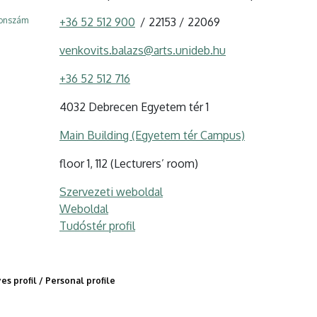
fonszám
+36 52 512 900
22153
22069
venkovits.balazs@arts.unideb.hu
+36 52 512 716
4032 Debrecen Egyetem tér 1
Main Building (Egyetem tér Campus)
floor 1, 112 (Lecturers’ room)
Szervezeti weboldal
Weboldal
Tudóstér profil
s profil / Personal profile