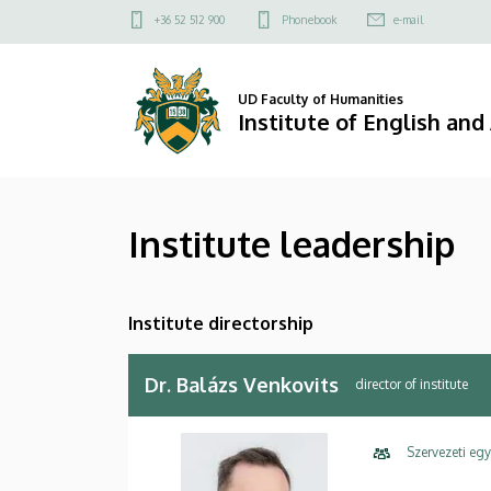
Institute
Skip
Felső
+36 52 512 900
Phonebook
e-mail
to
kapcsolat
leadership
main
menü
content
|
UD Faculty of Humanities
Institute of English an
Institute
of
Institute leadership
English
and
Institute directorship
American
Studies
Dr. Balázs Venkovits
director of institute
Szervezeti eg