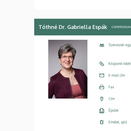
Tóthné Dr. Gabriella Espák
commissioned
Szervezeti eg
Központi tele
E-mail cím
Fax
Cím
Épület
Emelet, ajtó