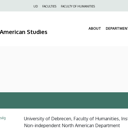
Felső
UD
FACULTIES
FACULTY OF HUMANITIES
navigáció
ABOUT
DEPARTMEN
d American Studies
ység
University of Debrecen, Faculty of Humanities, Ins
Non-independent North American Department