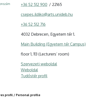
fonszám
+36 52 512 900
22165
csepes.ildiko@arts.unideb.hu
+36 52 512 716
4032 Debrecen, Egyetem tér 1.
Main Building (Egyetem tér Campus)
floor 1, 113 (Lecturers’ room)
Szervezeti weboldal
Weboldal
Tudóstér profil
s profil / Personal profile