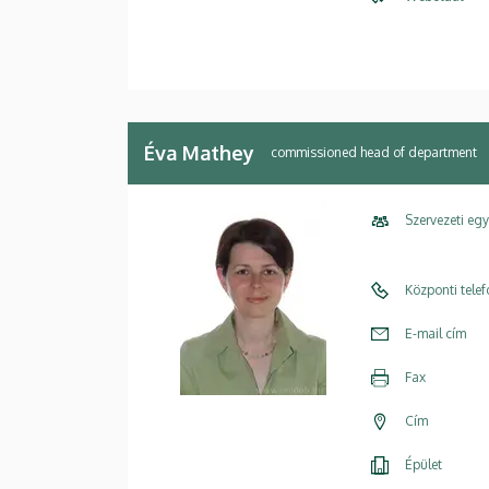
Éva Mathey
commissioned head of department
Szervezeti eg
Központi tele
E-mail cím
Fax
Cím
Épület