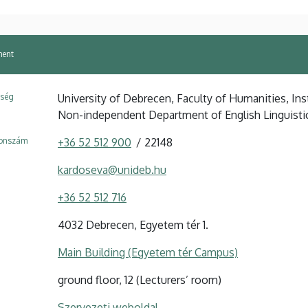
ment
ység
University of Debrecen, Faculty of Humanities, Ins
Non-independent Department of English Linguisti
fonszám
+36 52 512 900
22148
kardoseva@unideb.hu
+36 52 512 716
4032 Debrecen, Egyetem tér 1.
Main Building (Egyetem tér Campus)
ground floor, 12 (Lecturers’ room)
Szervezeti weboldal