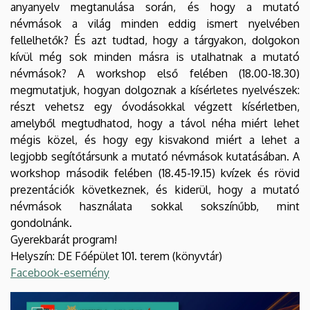
anyanyelv megtanulása során, és hogy a mutató
névmások a világ minden eddig ismert nyelvében
fellelhetők? És azt tudtad, hogy a tárgyakon, dolgokon
kívül még sok minden másra is utalhatnak a mutató
névmások? A workshop első felében (18.00-18.30)
megmutatjuk, hogyan dolgoznak a kísérletes nyelvészek:
részt vehetsz egy óvodásokkal végzett kísérletben,
amelyből megtudhatod, hogy a távol néha miért lehet
mégis közel, és hogy egy kisvakond miért a lehet a
legjobb segítőtársunk a mutató névmások kutatásában. A
workshop második felében (18.45-19.15) kvízek és rövid
prezentációk következnek, és kiderül, hogy a mutató
névmások használata sokkal sokszínűbb, mint
gondolnánk.
Gyerekbarát program!
Helyszín: DE Főépület 101. terem (könyvtár)
Facebook-esemény