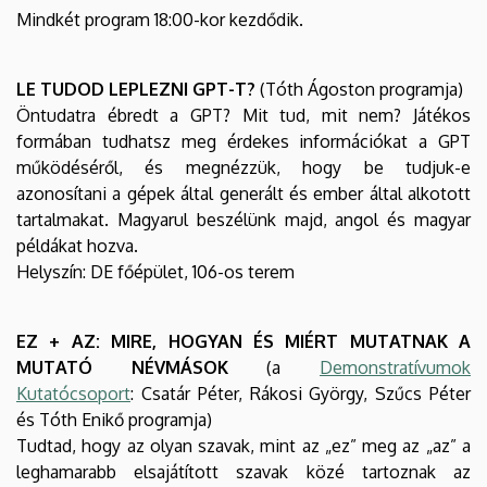
and
Mindkét program 18:00-kor kezdődik.
American
LE TUDOD LEPLEZNI GPT-T?
(Tóth Ágoston programja)
Studies
Öntudatra ébredt a GPT? Mit tud, mit nem? Játékos
formában tudhatsz meg érdekes információkat a GPT
működéséről, és megnézzük, hogy be tudjuk-e
azonosítani a gépek által generált és ember által alkotott
tartalmakat. Magyarul beszélünk majd, angol és magyar
példákat hozva.
Helyszín: DE főépület, 106-os terem
EZ + AZ: MIRE, HOGYAN ÉS MIÉRT MUTATNAK A
MUTATÓ NÉVMÁSOK
(a
Demonstratívumok
Kutatócsoport
: Csatár Péter, Rákosi György, Szűcs Péter
és Tóth Enikő programja)
Tudtad, hogy az olyan szavak, mint az „ez” meg az „az” a
leghamarabb elsajátított szavak közé tartoznak az