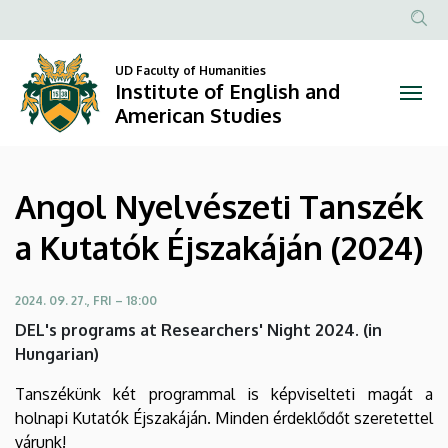
Angol
Skip
to
Anonim
Nyelvészeti
main
Felhasznál
UD Faculty of Humanities
content
Institute of English and
Tanszék
fiók
American Studies
menüje
a
Kutatók
Angol Nyelvészeti Tanszék
Éjszakáján
a Kutatók Éjszakáján (2024)
(2024)
|
2024. 09. 27., FRI – 18:00
DEL's programs at Researchers' Night 2024. (in
Institute
Hungarian)
of
Tanszékünk két programmal is képviselteti magát a
holnapi Kutatók Éjszakáján. Minden érdeklődőt szeretettel
English
várunk!