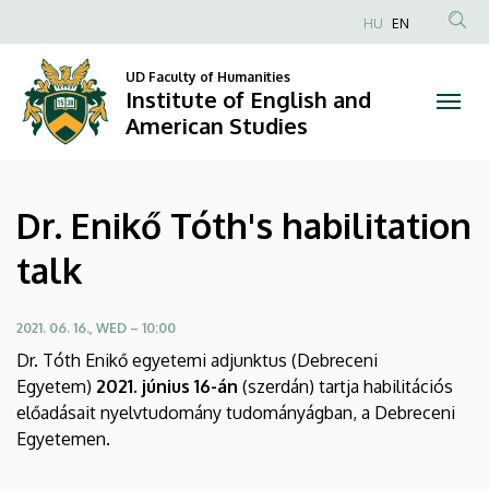
Dr.
Skip
HU
EN
to
Anonim
Enikő
main
Felhasználói
UD Faculty of Humanities
content
Institute of English and
Tóth's
fiók
American Studies
menüje
habilitation
talk
Dr. Enikő Tóth's habilitation
|
talk
Institute
of
2021. 06. 16., WED – 10:00
Dr. Tóth Enikő egyetemi adjunktus (Debreceni
English
Egyetem)
2021. június 16-án
(szerdán) tartja habilitációs
előadásait nyelvtudomány tudományágban, a Debreceni
and
Egyetemen.
American