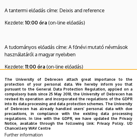
Studies
A tantermi előadás címe: Deixis and reference
Kezdete:
10:00 óra
(on-line előadás)
A tudományos előadás címe: A főnévi mutató névmások
használatáról a magyar nyelvben
Kezdete:
11:00 óra
(on-line előadás)
The University of Debrecen attach great importance to the
protection of your personal data. We hereby inform you that
pursuant to the General Data Protection Regulation, applied on a
Az előadások nyilvánosak, minden érdeklődőt szívesen lát
compulsory basis since 25 May 2018, the University of Debrecen has
a Bölcsészettudományi Tudományterületi Habilitációs
revised its operation and incorporated the regulations of the GDPR
into its data processing and data protection schemes. The University
Bizottság.
of Debrecen has already handled users’ personal data with due
precautions, in compliance with the existing data processing
Az előadásokon való részvétel feltétele az elektronikus
regulations. In line with the GDPR, we have updated the Privacy
Notice, available through the following link:
Privacy Policy.
UD
regisztráció, amely
2021. június 16. 8:00-ig
lehetséges a
Chancellery WAV Centre
meghívóban található linken keresztül.
Further information