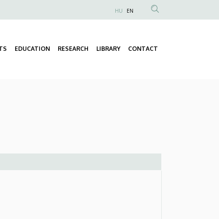
HU
EN
Anonim
Felhasználói
fiók
TS
EDUCATION
RESEARCH
LIBRARY
CONTACT
Fő
menüje
navigáció