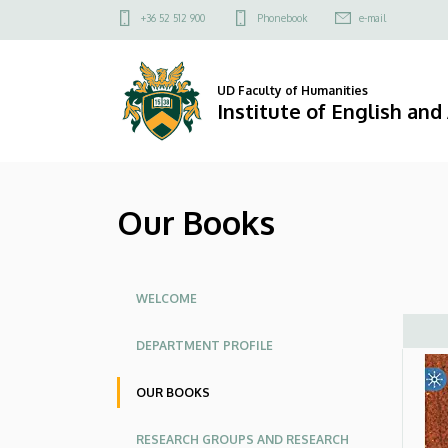
Our
Skip
Felső
+36 52 512 900
Phonebook
e-mail
to
kapcsolat
Books
main
menü
content
|
UD Faculty of Humanities
Institute of English an
Institute
of
Our Books
English
and
Oldalmenü
American
WELCOME
Studies
DEPARTMENT PROFILE
OUR BOOKS
RESEARCH GROUPS AND RESEARCH