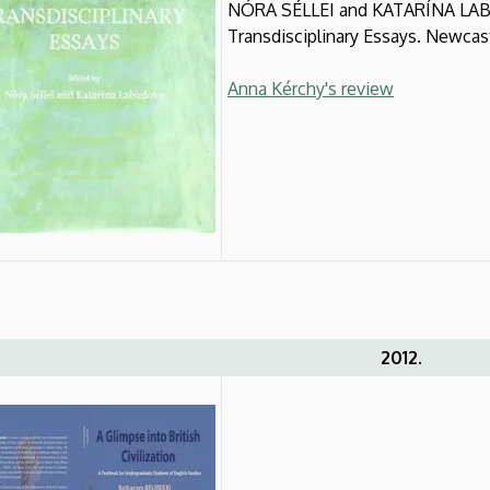
NÓRA SÉLLEI and KATARÍNA LABU
Transdisciplinary Essays. Newcast
Anna Kérchy's review
2012.