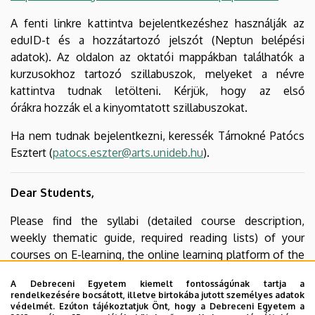
A fenti linkre kattintva bejelentkezéshez használják az
eduID-t és a hozzátartozó jelszót (Neptun belépési
adatok). Az oldalon az oktatói mappákban találhatók a
kurzusokhoz tartozó szillabuszok, melyeket a névre
kattintva tudnak letölteni. Kérjük, hogy az első
órákra hozzák el a kinyomtatott szillabuszokat.
Ha nem tudnak bejelentkezni, keressék Tárnokné Patócs
Esztert (
patocs.eszter@arts.unideb.hu
).
Dear Students,
Please find the syllabi (detailed course description,
weekly thematic guide, required reading lists) of your
courses on E-learning, the online learning platform of the
university
from 2 pm, January
A Debreceni Egyetem kiemelt fontosságúnak tartja a
30
:
https://elearning.unideb.hu/course/view.php?id=564
.
rendelkezésére bocsátott, illetve birtokába jutott személyes adatok
védelmét. Ezúton tájékoztatjuk Önt, hogy a Debreceni Egyetem a