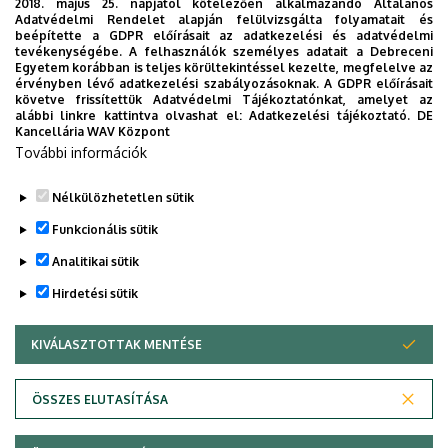
Follow the link above, and use your eduID and password
2018. május 25. napjától kötelezően alkalmazandó Általános
Adatvédelmi Rendelet alapján felülvizsgálta folyamatait és
for logging in (Neptun username and password). Your
beépítette a GDPR előírásait az adatkezelési és adatvédelmi
syllabi can be downloaded by selecting the instructor’s
tevékenységébe. A felhasználók személyes adatait a Debreceni
Egyetem korábban is teljes körültekintéssel kezelte, megfelelve az
folder, then clicking on the title of the course. You are
érvényben lévő adatkezelési szabályozásoknak. A GDPR előírásait
kindly requested to bring printouts of the syllabi to the
követve frissítettük Adatvédelmi Tájékoztatónkat, amelyet az
alábbi linkre kattintva olvashat el:
Adatkezelési tájékoztató.
DE
first week of classes.
Kancellária WAV Központ
További információk
In case you encounter difficulties, please turn to Eszter
Patócs (
patocs.eszter@arts.unideb.hu
).
Nélkülözhetetlen sütik
Legutóbbi frissítés:
2026. 02. 06. 10:53
Funkcionális sütik
Analitikai sütik
Hirdetési sütik
KIVÁLASZTOTTAK MENTÉSE
WITHDRAW CONSENT
Adatvédelem
Adatvédelem
ÖSSZES ELUTASÍTÁSA
Technikai információk