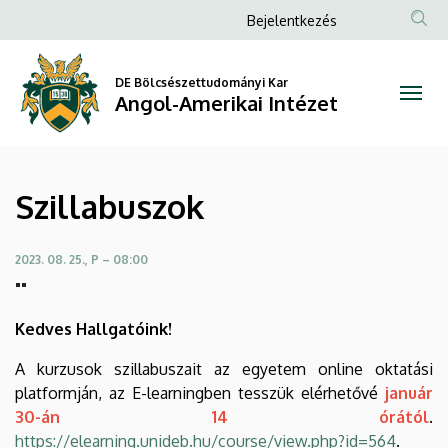
Szillabuszok
Ugrás
Anonim
Bejelentkezés
a
Felhasználói
|
tartalomra
fiók
DE Bölcsészettudományi Kar
Angol-
Angol-Amerikai Intézet
menüje
Amerikai
Intézet
Szillabuszok
2023. 08. 25., P – 08:00
""
Kedves Hallgatóink!
A kurzusok szillabuszait az egyetem online oktatási
platformján, az E-learningben tesszük elérhetővé
január
30-án 14 órától
.
https://elearning.unideb.hu/course/view.php?id=564
.