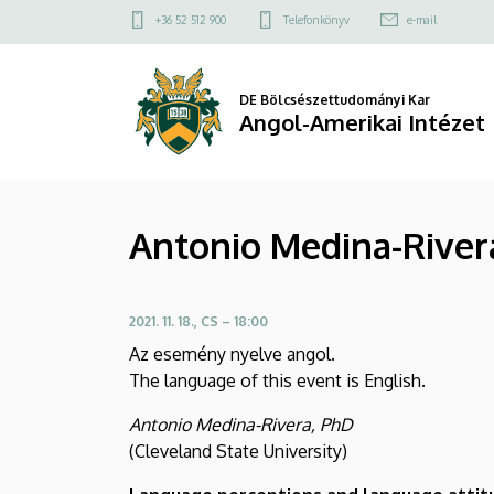
Antonio
Ugrás
Felső
+36 52 512 900
Telefonkönyv
e-mail
a
kapcsolat
Medina-
tartalomra
menü
Rivera
DE Bölcsészettudományi Kar
Angol-Amerikai Intézet
előadása
(DAB
Antonio Medina-Rivera
Nyelvészeti
Esték
2021. 11. 18., CS – 18:00
online)
Az esemény nyelve angol.
|
The language of this event is English.
Angol-
Antonio Medina-Rivera, PhD
(Cleveland State University)
Amerikai