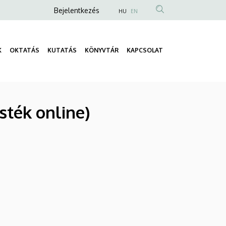
Anonim
Bejelentkezés
HU
EN
Felhasználói
fiók
K
OKTATÁS
KUTATÁS
KÖNYVTÁR
KAPCSOLAT
menüje
Fő
navigáció
sték online)