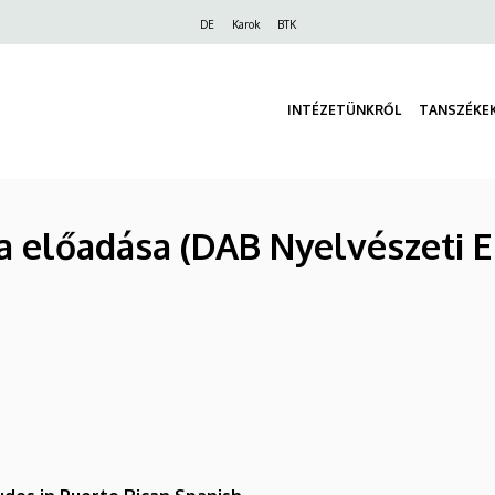
Felső
DE
Karok
BTK
navigáció
INTÉZETÜNKRŐL
TANSZÉKE
 előadása (DAB Nyelvészeti E