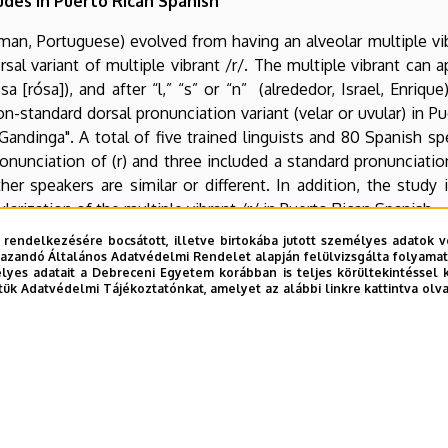
des in Puerto Rican Spanish
an, Portuguese) evolved from having an alveolar multiple vib
sal variant of multiple vibrant /r/. The multiple vibrant can 
sa [rósa]), and after “l,” “s” or “n” (alrededor, Israel, Enriq
non-standard dorsal pronunciation variant (velar or uvular) in 
ndinga". A total of five trained linguists and 80 Spanish spe
onunciation of (r) and three included a standard pronunciati
er speakers are similar or different. In addition, the study
arization of the multiple vibrant /r/ in Puerto Rican Spanish.
 rendelkezésére bocsátott, illetve birtokába jutott személyes adatok v
ex.com/unideb/j.php?MTID=m85fa140b90e97e92444c25ec09
azandó Általános Adatvédelmi Rendelet alapján felülvizsgálta folyamata
yes adatait a Debreceni Egyetem korábban is teljes körültekintéssel 
tük Adatvédelmi Tájékoztatónkat, amelyet az alábbi linkre kattintva olv