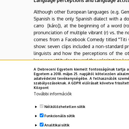
Language perceptions and language attitu
Intézet
Although other European languages (e.g. Germ
Spanish is the only Spanish dialect with a dor
carro [káro]), at the beginning of a word (ro
pronunciation of multiple vibrant (r) vs. the 
comes from a Facebook Comedy titled "Titi Ga
show: seven clips included a non-standard pr
linguists and how the perceptions of the oth
language attitudes toward the velarization/uvul
A Debreceni Egyetem kiemelt fontosságúnak tartja a
Az online előadás linkje:
https://unideb.web
Egyetem a 2018. május 25. napjától kötelezően alkalm
adatvédelmi tevékenységébe. A felhasználók személ
szabályozásoknak. A GDPR előírásait követve frissítet
Legutóbbi frissítés:
2023. 06. 08. 11:03
Központ
További információk
Nélkülözhetetlen sütik
Funkcionális sütik
Analitikai sütik