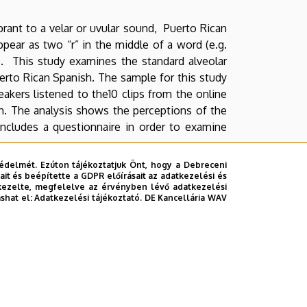
rant to a velar or uvular sound, Puerto Rican
appear as two “r” in the middle of a word (e.g.
ue). This study examines the standard alveolar
Puerto Rican Spanish. The sample for this study
akers listened to the10 clips from the online
on. The analysis shows the perceptions of the
 includes a questionnaire in order to examine
édelmét. Ezúton tájékoztatjuk Önt, hogy a Debreceni
7…
it és beépítette a GDPR előírásait az adatkezelési és
kezelte, megfelelve az érvényben lévő adatkezelési
ashat el:
Adatkezelési tájékoztató.
DE Kancellária WAV