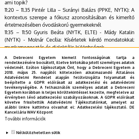
ami topik?
11:20 – 11.35 Pintér Lilla – Surányi Balázs (PPKE, NYTK): A
kontextus szerepe a fókusz azonosításában és kimerítő
értelmezésében óvodáskorú gyermekeknél
11:35 – 11:50 Gyuris Beáta (NYTK, ELTE) - Mády Katalin
(NYTK) - Molnár Cecília: Kísérletek kérdő mondatokkal:
munkamegosztás és dialektális különbségek
11:50 – 12:05 Vita
A Debreceni Egyetem kiemelt fontosságúnak tartja a
12:05 – 12:15 Szünet
rendelkezésére bocsátott, illetve birtokába jutott személyes adatok
védelmét. Ezúton tájékoztatjuk Önt, hogy a Debreceni Egyetem a
12:15 – 12:30 Schnell Zsuzsanna – Varga Eszter – Járai
2018. május 25. napjától kötelezően alkalmazandó Általános
Róbert (PTE): A kontextuális tudatosság fogalma a
Adatvédelmi Rendelet alapján felülvizsgálta folyamatait és
beépítette a GDPR előírásait az adatkezelési és adatvédelmi
pragmatikai jelentéskonstrukcióban – Kísérleti
tevékenységébe. A felhasználók személyes adatait a Debreceni
pragmatikai vizsgálódások (online előadás)
Egyetem korábban is teljes körültekintéssel kezelte, megfelelve az
érvényben lévő adatkezelési szabályozásoknak. A GDPR előírásait
12:30 – 12:45 Ivaskó Lívia – Papp Melinda (SZTE):
követve frissítettük Adatvédelmi Tájékoztatónkat, amelyet az
Történetmondási szituációban megjelenő osztenzív
alábbi linkre kattintva olvashat el:
Adatkezelési tájékoztató.
DE
Kancellária WAV Központ
ingerekre vonatkozó pragmatikai kísérletek
További információk
12:45 – 12:55 Vita
12:55 – 13:10 Németh T. Enikő: A Pragmatika Centrum hírei
Nélkülözhetetlen sütik