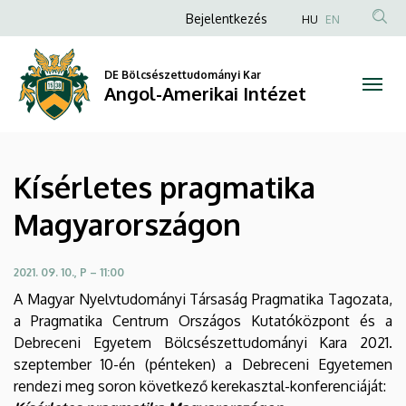
Kísérletes
Ugrás
Anonim
Bejelentkezés
HU
EN
a
Felhasználói
pragmatika
tartalomra
fiók
DE Bölcsészettudományi Kar
Magyarországon
Angol-Amerikai Intézet
menüje
|
Angol-
Kísérletes pragmatika
Amerikai
Magyarországon
Intézet
2021. 09. 10., P – 11:00
A Magyar Nyelvtudományi Társaság Pragmatika Tagozata,
a Pragmatika Centrum Országos Kutatóközpont és a
Debreceni Egyetem Bölcsészettudományi Kara 2021.
szeptember 10-én (pénteken) a Debreceni Egyetemen
rendezi meg soron következő kerekasztal-konferenciáját: