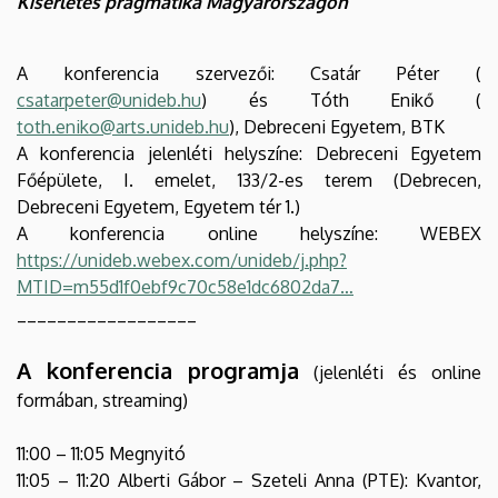
Kísérletes pragmatika Magyarországon
A konferencia szervezői: Csatár Péter (
csatarpeter@unideb.hu
) és Tóth Enikő (
toth.eniko@arts.unideb.hu
), Debreceni Egyetem, BTK
A konferencia jelenléti helyszíne: Debreceni Egyetem
Főépülete, I. emelet, 133/2-es terem (Debrecen,
Debreceni Egyetem, Egyetem tér 1.)
A konferencia online helyszíne: WEBEX
https://unideb.webex.com/unideb/j.php?
MTID=m55d1f0ebf9c70c58e1dc6802da7…
__________________
A konferencia programja
(jelenléti és online
formában, streaming)
11:00 – 11:05 Megnyitó
11:05 – 11:20 Alberti Gábor – Szeteli Anna (PTE): Kvantor,