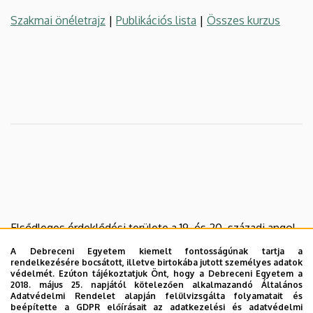
Szakmai önéletrajz
|
Publikációs lista
|
Összes kurzus
Elsődleges érdeklődési területe a 19. és 20. századi angol
költészet, különösen a romantika korában és az 1945 utáni
A Debreceni Egyetem kiemelt fontosságúnak tartja a
időszakban. Írásokat közölt többek között Philip Larkinról
rendelkezésére bocsátott, illetve birtokába jutott személyes adatok
védelmét. Ezúton tájékoztatjuk Önt, hogy a Debreceni Egyetem a
és Ted Hughesról, valamint Shelley magyarországi
2018. május 25. napjától kötelezően alkalmazandó Általános
fogadtatásáról, Blake-ről és a költészet fordításának
Adatvédelmi Rendelet alapján felülvizsgálta folyamatait és
beépítette a GDPR előírásait az adatkezelési és adatvédelmi
kérdéseiről. Három monográfiája mellett két