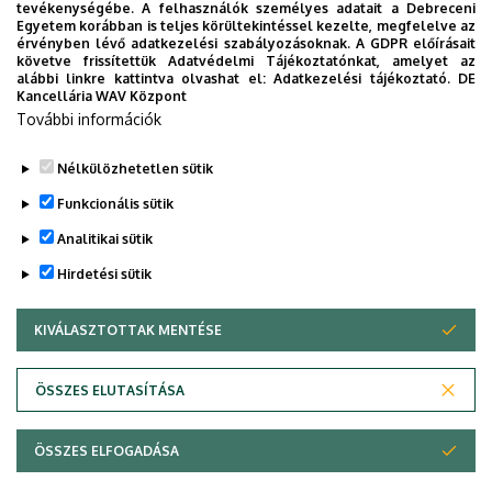
tevékenységébe. A felhasználók személyes adatait a Debreceni
tanulmánykötetet is szerkesztett.
Egyetem korábban is teljes körültekintéssel kezelte, megfelelve az
érvényben lévő adatkezelési szabályozásoknak. A GDPR előírásait
követve frissítettük Adatvédelmi Tájékoztatónkat, amelyet az
alábbi linkre kattintva olvashat el:
Adatkezelési tájékoztató.
DE
Kancellária WAV Központ
További információk
Nélkülözhetetlen sütik
Legutóbbi frissítés:
2024. 05. 23. 15:26
Funkcionális sütik
Analitikai sütik
Hirdetési sütik
KIVÁLASZTOTTAK MENTÉSE
WITHDRAW CONSENT
Adatvédelem
Adatvédelem
ÖSSZES ELUTASÍTÁSA
Technikai információk
ÖSSZES ELFOGADÁSA
Szerzői jog © 2026 Unideb