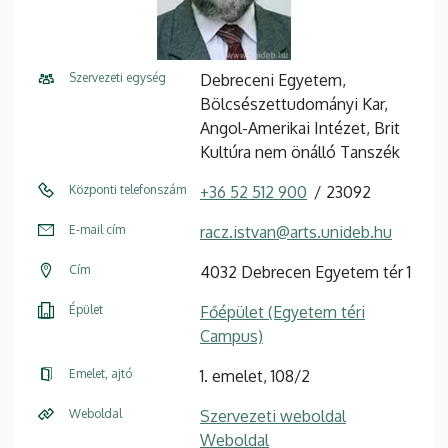
Szervezeti egység
Debreceni Egyetem,
Bölcsészettudományi Kar,
Angol-Amerikai Intézet, Brit
Kultúra nem önálló Tanszék
Központi telefonszám
+36 52 512 900
23092
E-mail cím
racz.istvan@arts.unideb.hu
Cím
4032 Debrecen Egyetem tér 1
Épület
Főépület (Egyetem téri
Campus)
Emelet, ajtó
1. emelet, 108/2
Weboldal
Szervezeti weboldal
Weboldal