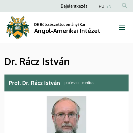
Dr.
Ugrás
Anonim
Bejelentkezés
HU
EN
a
Felhasználói
Rácz
tartalomra
fiók
DE Bölcsészettudományi Kar
István
Angol-Amerikai Intézet
menüje
|
Angol-
Dr. Rácz István
Amerikai
Intézet
Prof. Dr. Rácz István
professor emeritus