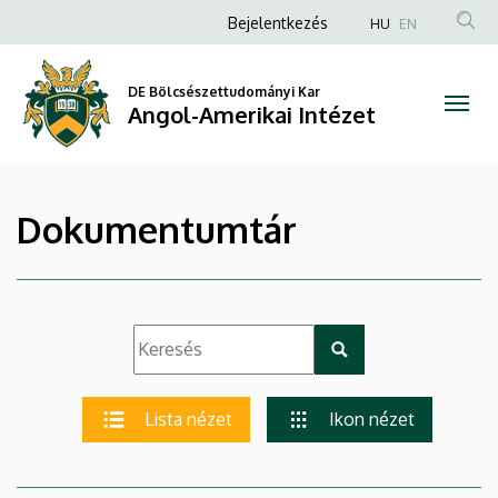
|
Ugrás
Anonim
Bejelentkezés
HU
EN
a
Felhasználói
Angol-
tartalomra
fiók
DE Bölcsészettudományi Kar
Amerikai
Angol-Amerikai Intézet
menüje
Intézet
Dokumentumtár
Lista nézet
Ikon nézet