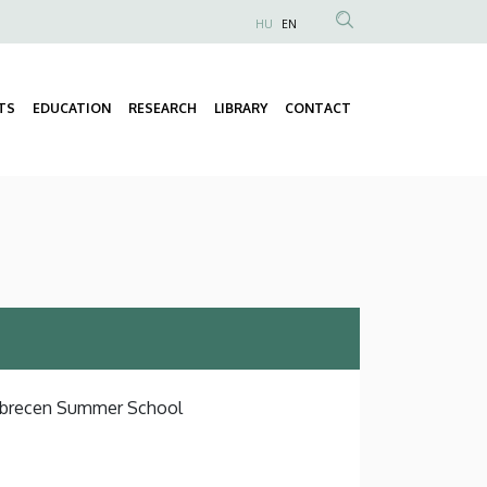
HU
EN
Anonim
Felhasználói
fiók
TS
EDUCATION
RESEARCH
LIBRARY
CONTACT
Fő
menüje
navigáció
 Debrecen Summer School