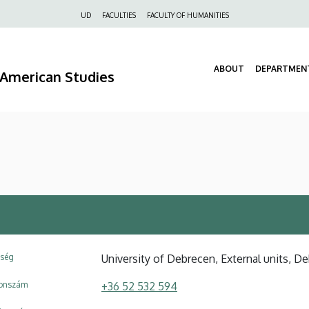
Felső
UD
FACULTIES
FACULTY OF HUMANITIES
navigáció
ABOUT
DEPARTMEN
d American Studies
ység
University of Debrecen, External units,
fonszám
+36 52 532 594