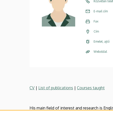
Közvetlen tel
E-mail cím
Fax
Cím
Emelet, ajtó
Weboldal
CV
|
List of publications
|
Courses taught
His main field of interest and research is Eng