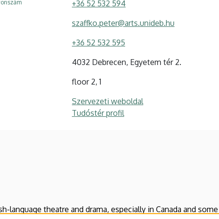
efonszám
+36 52 532 594
szaffko.peter@arts.unideb.hu
+36 52 532 595
4032 Debrecen, Egyetem tér 2.
floor 2, 1
Szervezeti weboldal
Tudóstér profil
lish-language theatre and drama, especially in Canada and some 