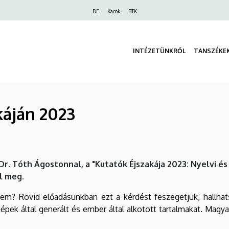
Felső
DE
Karok
BTK
navigáció
INTÉZETÜNKRŐL
TANSZÉKE
káján 2023
. Tóth Ágostonnal, a "Kutatók Éjszakája 2023: Nyelvi és
l meg.
m? Rövid előadásunkban ezt a kérdést feszegetjük, hallha
pek által generált és ember által alkotott tartalmakat. Magy