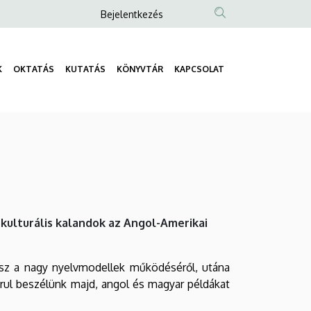
Anonim
Bejelentkezés
Felhasználói
fiók
K
OKTATÁS
KUTATÁS
KÖNYVTÁR
KAPCSOLAT
menüje
Fő
navigáció
 kulturális kalandok az Angol-Amerikai
tsz a nagy nyelvmodellek működéséről, utána
arul beszélünk majd, angol és magyar példákat