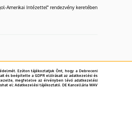
gol-Amerikai Intézettel" rendezvény keretében
édelmét. Ezúton tájékoztatjuk Önt, hogy a Debreceni
it és beépítette a GDPR előírásait az adatkezelési és
kezelte, megfelelve az érvényben lévő adatkezelési
ashat el:
Adatkezelési tájékoztató.
DE Kancellária WAV