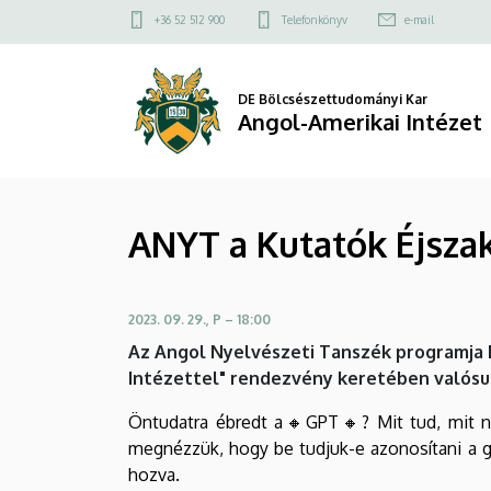
ANYT
Ugrás
Felső
+36 52 512 900
Telefonkönyv
e-mail
a
kapcsolat
a
tartalomra
menü
Kutatók
DE Bölcsészettudományi Kar
Angol-Amerikai Intézet
Éjszakáján
2023
ANYT a Kutatók Éjsza
|
Angol-
2023. 09. 29., P – 18:00
Amerikai
Az Angol Nyelvészeti Tanszék programja Dr
Intézet
Intézettel" rendezvény keretében valósu
Öntudatra ébredt a🔸GPT🔸? Mit tud, mit ne
megnézzük, hogy be tudjuk-e azonosítani a gé
hozva.