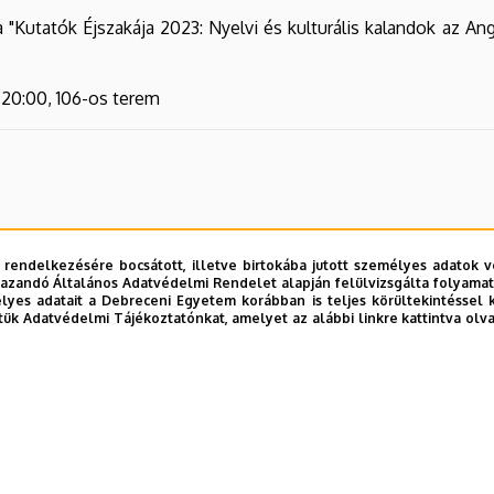
"Kutatók Éjszakája 2023: Nyelvi és kulturális kalandok az An
-20:00, 106-os terem
 rendelkezésére bocsátott, illetve birtokába jutott személyes adatok v
azandó Általános Adatvédelmi Rendelet alapján felülvizsgálta folyamata
yes adatait a Debreceni Egyetem korábban is teljes körültekintéssel 
tük Adatvédelmi Tájékoztatónkat, amelyet az alábbi linkre kattintva olv