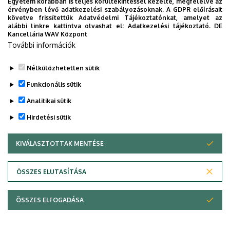
Egyetem korábban is teljes körültekintéssel kezelte, megfelelve az
hallgatói kutatómunka jelenti.
érvényben lévő adatkezelési szabályozásoknak. A GDPR előírásait
Jelentkezési határidő: szeptember 27.
követve frissítettük Adatvédelmi Tájékoztatónkat, amelyet az
alábbi linkre kattintva olvashat el:
Adatkezelési tájékoztató.
DE
További információ:
Jelentkezés a tehetséggondozó
Kancellária WAV Központ
programba
További információk
Legutóbbi frissítés:
2023. 06. 08. 11:03
Nélkülözhetetlen sütik
Funkcionális sütik
Analitikai sütik
Hirdetési sütik
KIVÁLASZTOTTAK MENTÉSE
WITHDRAW CONSENT
Adatvédelem
Adatvédelem
ÖSSZES ELUTASÍTÁSA
Technikai információk
ÖSSZES ELFOGADÁSA
Szerzői jog © 2026 Unideb