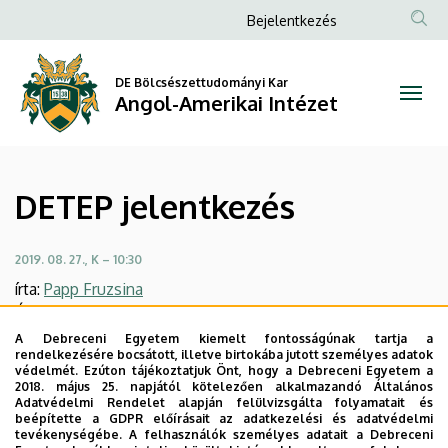
DETEP
Ugrás
Anonim
Bejelentkezés
a
Felhasználói
jelentkezés
tartalomra
fiók
DE Bölcsészettudományi Kar
|
Angol-Amerikai Intézet
menüje
Angol-
Amerikai
DETEP jelentkezés
Intézet
2019. 08. 27., K – 10:30
írta:
Papp Fruzsina
Újra lehet jelentkezni a Debreceni Egyetem
Tehetséggondozó Programjába.
A Debreceni Egyetem kiemelt fontosságúnak tartja a
rendelkezésére bocsátott, illetve birtokába jutott személyes adatok
A program célja, hogy elősegítse a hallgatókban rejlő
védelmét. Ezúton tájékoztatjuk Önt, hogy a Debreceni Egyetem a
tehetség kibontakoztatását. A tehetséggondozás
2018. május 25. napjától kötelezően alkalmazandó Általános
Adatvédelmi Rendelet alapján felülvizsgálta folyamatait és
elsősorban a tanszékeken, illetve intézetekben történik,
beépítette a GDPR előírásait az adatkezelési és adatvédelmi
alapját a témavezető oktatók irányításával végzett
tevékenységébe. A felhasználók személyes adatait a Debreceni