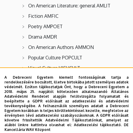
On American Literature: general AMLIT
Fiction AMFIC
Poetry AMPOET
Drama AMDR
On American Authors AMMON
Popular Culture POPCULT
Visual Culture VISUCULT
A Debreceni Egyetem kiemelt fontosságúnak tartja a
rendelkezésére bocsátott, illetve birtokába jutott személyes adatok
védelmét. Ezúton tájékoztatjuk Önt, hogy a Debreceni Egyetem a
2018. május 25. napjától kötelezően alkalmazandó Általános
Inscriptions like NOT TO BE BORROWED, KÖTELES, ON
Adatvédelmi Rendelet alapján felülvizsgálta folyamatait és
beépítette a GDPR előírásait az adatkezelési és adatvédelmi
RESERVE mean the same: you can borrow that particular
tevékenységébe. A felhasználók személyes adatait a Debreceni
volume ONLY for overnight loan but not all of them.
Egyetem korábban is teljes körültekintéssel kezelte, megfelelve az
érvényben lévő adatkezelési szabályozásoknak. A GDPR előírásait
követve frissítettük Adatvédelmi Tájékoztatónkat, amelyet az
/ SER means that the volume is part of some series
alábbi linkre kattintva olvashat el:
Adatkezelési tájékoztató.
DE
Kancellária WAV Központ