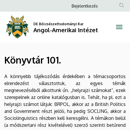
Könyvtár
Ugrás
Anonim
Bejelentkezés
a
Felhasználói
101.
tartalomra
fiók
DE Bölcsészettudományi Kar
|
Angol-Amerikai Intézet
menüje
Angol-
Amerikai
Könyvtár 101.
Intézet
A könnyebb tájékozódás érdekében a témacsoportos
elrendezést választottuk, az egyes témák
megnevezéséből alkottunk ún. „helyrajzi számokat”, ezek
szerepelnek az online katalógusban is. Tehát, ha pl. ezt a
helyrajzi számot látjuk: BRPOL, akkor az a British Politics
and Government részt jelöli, ha pedig SOCLING, akkor a
Sociolinguistics részben kell keresgélni. A témákon belül
(a módszertani rész kivételével) szerző szerinti betűrend