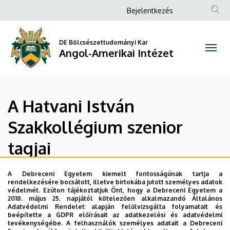
A
Ugrás
Anonim
Bejelentkezés
a
Felhasználói
Hatvani
tartalomra
fiók
DE Bölcsészettudományi Kar
István
Angol-Amerikai Intézet
menüje
Szakkollégium
szenior
A Hatvani István
tagjai
Szakkollégium szenior
|
tagjai
Angol-
Amerikai
A Debreceni Egyetem kiemelt fontosságúnak tartja a
Név
Témavezető
rendelkezésére bocsátott, illetve birtokába jutott személyes adatok
védelmét. Ezúton tájékoztatjuk Önt, hogy a Debreceni Egyetem a
Intézet
Balogh Eszter
Bényei Tamás
2018. május 25. napjától kötelezően alkalmazandó Általános
Adatvédelmi Rendelet alapján felülvizsgálta folyamatait és
Bozsó Georgina
Séllei Nóra
beépítette a GDPR előírásait az adatkezelési és adatvédelmi
tevékenységébe. A felhasználók személyes adatait a Debreceni