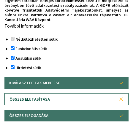
Egyetem korábban is teljes körültekintéssel kezelte, megfelelve az
Feldmann Fanni
Séllei Nóra
érvényben lévő adatkezelési szabályozásoknak. A GDPR előírásait
követve frissítettük Adatvédelmi Tájékoztatónkat, amelyet az
Szabó Éva
Bényei Tamás
alábbi linkre kattintva olvashat el:
Adatkezelési tájékoztató.
DE
Kancellária WAV Központ
További információk
Legutóbbi frissítés:
2023. 06. 08. 11:03
Nélkülözhetetlen sütik
Funkcionális sütik
Analitikai sütik
Hirdetési sütik
KIVÁLASZTOTTAK MENTÉSE
WITHDRAW CONSENT
Adatvédelem
Adatvédelem
ÖSSZES ELUTASÍTÁSA
Technikai információk
ÖSSZES ELFOGADÁSA
Szerzői jog © 2026 Unideb