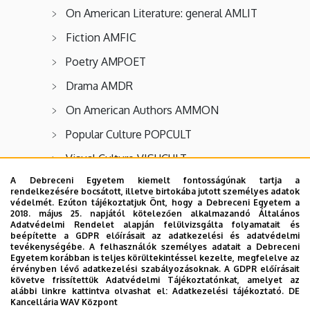
On American Literature: general AMLIT
Fiction AMFIC
Poetry AMPOET
Drama AMDR
On American Authors AMMON
Popular Culture POPCULT
Visual Culture VISUCULT
A Debreceni Egyetem kiemelt fontosságúnak tartja a
rendelkezésére bocsátott, illetve birtokába jutott személyes adatok
védelmét. Ezúton tájékoztatjuk Önt, hogy a Debreceni Egyetem a
2018. május 25. napjától kötelezően alkalmazandó Általános
Inscriptions like NOT TO BE BORROWED, KÖTELES, ON
Adatvédelmi Rendelet alapján felülvizsgálta folyamatait és
beépítette a GDPR előírásait az adatkezelési és adatvédelmi
RESERVE mean the same: you can borrow that particular
tevékenységébe. A felhasználók személyes adatait a Debreceni
volume ONLY for overnight loan but not all of them.
Egyetem korábban is teljes körültekintéssel kezelte, megfelelve az
érvényben lévő adatkezelési szabályozásoknak. A GDPR előírásait
követve frissítettük Adatvédelmi Tájékoztatónkat, amelyet az
/ SER means that the volume is part of some series
alábbi linkre kattintva olvashat el:
Adatkezelési tájékoztató.
DE
Kancellária WAV Központ