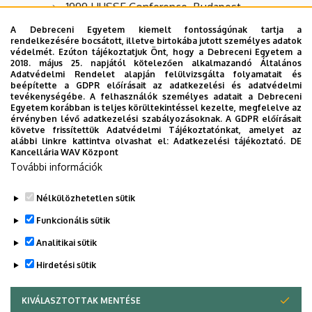
1999 HUSSE Conference, Budapest,
valamint a USIS támogatásával részt vettem a
A Debreceni Egyetem kiemelt fontosságúnak tartja a
rendelkezésére bocsátott, illetve birtokába jutott személyes adatok
BAAS 1994-es Sheffield-i és az MLA 1996-os
védelmét. Ezúton tájékoztatjuk Önt, hogy a Debreceni Egyetem a
2018. május 25. napjától kötelezően alkalmazandó Általános
Chicago-i konferenciáján.
Adatvédelmi Rendelet alapján felülvizsgálta folyamatait és
beépítette a GDPR előírásait az adatkezelési és adatvédelmi
tevékenységébe. A felhasználók személyes adatait a Debreceni
Szakmai társaságbeli tagság
Egyetem korábban is teljes körültekintéssel kezelte, megfelelve az
érvényben lévő adatkezelési szabályozásoknak. A GDPR előírásait
Hungarian Society for the Study of English
követve frissítettük Adatvédelmi Tájékoztatónkat, amelyet az
alábbi linkre kattintva olvashat el:
Adatkezelési tájékoztató.
DE
Kancellária WAV Központ
Hungarian Association for American Studies
További információk
European Association for American Studies.
Nélkülözhetetlen sütik
Legutóbbi frissítés:
2023. 06. 08. 11:03
Funkcionális sütik
Analitikai sütik
Hirdetési sütik
KIVÁLASZTOTTAK MENTÉSE
WITHDRAW CONSENT