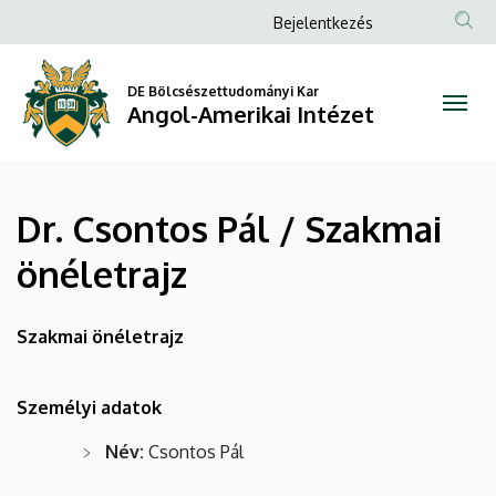
Dr.
Ugrás
Anonim
Bejelentkezés
a
Felhasználói
Csontos
tartalomra
fiók
DE Bölcsészettudományi Kar
Pál
Angol-Amerikai Intézet
menüje
/
Szakmai
Dr. Csontos Pál / Szakmai
önéletrajz
önéletrajz
|
Angol-
Szakmai önéletrajz
Amerikai
Személyi adatok
Intézet
Név:
Csontos Pál