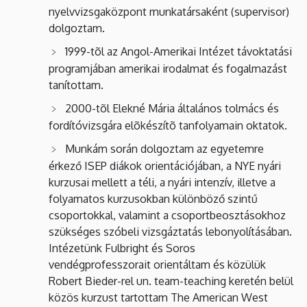
nyelvvizsgaközpont munkatársaként (supervisor)
dolgoztam.
1999-tõl az Angol-Amerikai Intézet távoktatási
programjában amerikai irodalmat és fogalmazást
tanítottam.
2000-tõl Elekné Mária általános tolmács és
fordítóvizsgára elõkészítõ tanfolyamain oktatok.
Munkám során dolgoztam az egyetemre
érkező ISEP diákok orientációjában, a NYE nyári
kurzusai mellett a téli, a nyári intenzív, illetve a
folyamatos kurzusokban különböző szintű
csoportokkal, valamint a csoportbeosztásokhoz
szükséges szóbeli vizsgáztatás lebonyolításában.
Intézetünk Fulbright és Soros
vendégprofesszorait orientáltam és közülük
Robert Bieder-rel un. team-teaching keretén belül
közös kurzust tartottam The American West