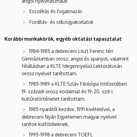
angol nyelvhasználat
Esszéírás és fogalmazás
Fordítás- és stílusgyakorlatok
Korábbi munkakörök, egyéb oktatási tapasztalat
1984-1985 a debreceni Liszt Ferenc téri
Gimnáziumban orosz, angol és spanyol, valamint
félállásban a KLTE Idegennyelvű Lektorátusán
orosz nyelvet tanítottam.
1985-1989 a KLTE Szláv Filológia Intézetében
19. századi orosz irodalmat és 19-20. szd-i
kultúratörténetet tanítottam.
1985 nyarától kezdve, 1991 kivételével, a
debreceni Nyári Egyetemen magyar nyelvet
tanítok külföldieknek.
1995-1998 a debreceni TOEFL