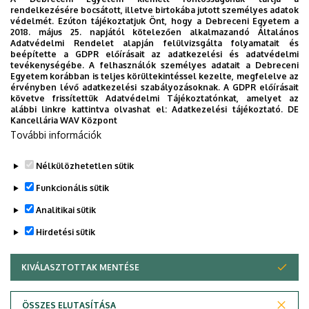
Szakmai önéletrajz
|
Publikációs lista
|
Összes kurzus
rendelkezésére bocsátott, illetve birtokába jutott személyes adatok
védelmét. Ezúton tájékoztatjuk Önt, hogy a Debreceni Egyetem a
2018. május 25. napjától kötelezően alkalmazandó Általános
Az ír irodalom és kultúra stúdiumok elindítója és
Adatvédelmi Rendelet alapján felülvizsgálta folyamatait és
beépítette a GDPR előírásait az adatkezelési és adatvédelmi
meghonosítója a Debreceni Egyetemen; főbb oktatási és
tevékenységébe. A felhasználók személyes adatait a Debreceni
kutatási területe az ír irodalom, elsősorban a huszadik
Egyetem korábban is teljes körültekintéssel kezelte, megfelelve az
érvényben lévő adatkezelési szabályozásoknak. A GDPR előírásait
századi és kortárs ír dráma, posztkoloniális elméletek és
követve frissítettük Adatvédelmi Tájékoztatónkat, amelyet az
ezek alkalmazhatósága az ír kultúratudományokban,
alábbi linkre kattintva olvashat el:
Adatkezelési tájékoztató.
DE
Kancellária WAV Központ
magyar-ír irodalmi-kulturális párhuzamok. Magyarországon
További információk
és külföldön publikált önálló és szerkesztett köteteket,
tanulmányokat, fordításokat.
Nélkülözhetetlen sütik
Legutóbbi frissítés:
2023. 07. 19. 13:26
Funkcionális sütik
Analitikai sütik
Hirdetési sütik
KIVÁLASZTOTTAK MENTÉSE
WITHDRAW CONSENT
Adatvédelem
Adatvédelem
ÖSSZES ELUTASÍTÁSA