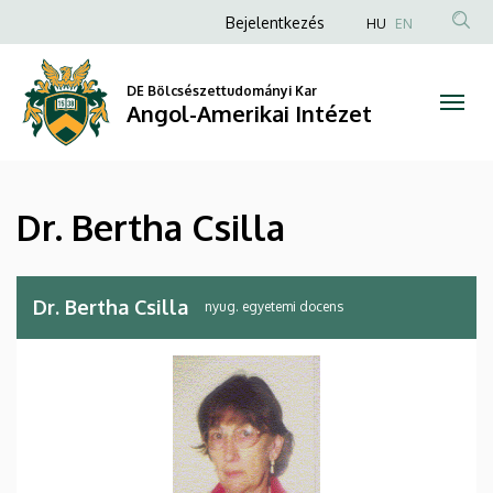
Dr.
Ugrás
Anonim
Bejelentkezés
HU
EN
a
Felhasználói
Bertha
tartalomra
fiók
DE Bölcsészettudományi Kar
Csilla
Angol-Amerikai Intézet
menüje
|
Angol-
Dr. Bertha Csilla
Amerikai
Intézet
Dr. Bertha Csilla
nyug. egyetemi docens