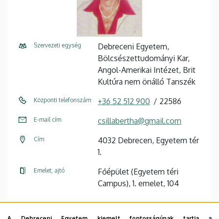
Szervezeti egység
Debreceni Egyetem,
Bölcsészettudományi Kar,
Angol-Amerikai Intézet, Brit
Kultúra nem önálló Tanszék
Központi telefonszám
+36 52 512 900
22586
E-mail cím
csillabertha@gmail.com
Cím
4032 Debrecen, Egyetem tér
1.
Emelet, ajtó
Főépület (Egyetem téri
Campus), 1. emelet, 104
A Debreceni Egyetem kiemelt fontosságúnak tartja a