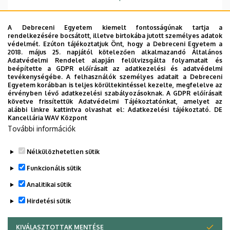
Emelet, ajtó
1. emelet, 120/2 (oktatói
szoba)
A Debreceni Egyetem kiemelt fontosságúnak tartja a
rendelkezésére bocsátott, illetve birtokába jutott személyes adatok
védelmét. Ezúton tájékoztatjuk Önt, hogy a Debreceni Egyetem a
Weboldal
Szervezeti weboldal
2018. május 25. napjától kötelezően alkalmazandó Általános
Weboldal
Adatvédelmi Rendelet alapján felülvizsgálta folyamatait és
beépítette a GDPR előírásait az adatkezelési és adatvédelmi
Tudóstér profil
tevékenységébe. A felhasználók személyes adatait a Debreceni
Egyetem korábban is teljes körültekintéssel kezelte, megfelelve az
Leírás
érvényben lévő adatkezelési szabályozásoknak. A GDPR előírásait
követve frissítettük Adatvédelmi Tájékoztatónkat, amelyet az
alábbi linkre kattintva olvashat el:
Adatkezelési tájékoztató.
DE
Személyes profil / Personal profile
Kancellária WAV Központ
További információk
Nélkülözhetetlen sütik
Funkcionális sütik
Analitikai sütik
Hirdetési sütik
KIVÁLASZTOTTAK MENTÉSE
WITHDRAW CONSENT