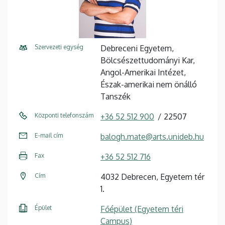
Szervezeti egység
Debreceni Egyetem,
Bölcsészettudományi Kar,
Angol-Amerikai Intézet,
Észak-amerikai nem önálló
Tanszék
Központi telefonszám
+36 52 512 900
22507
E-mail cím
balogh.mate@arts.unideb.hu
Fax
+36 52 512 716
Cím
4032 Debrecen, Egyetem tér
1.
Épület
Főépület (Egyetem téri
Campus)