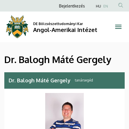
Dr.
Ugrás
Anonim
Bejelentkezés
HU
EN
a
Felhasználói
Balogh
tartalomra
fiók
DE Bölcsészettudományi Kar
Máté
Angol-Amerikai Intézet
menüje
Gergely
|
Dr. Balogh Máté Gergely
Angol-
Amerikai
Dr. Balogh Máté Gergely
tanársegéd
Intézet