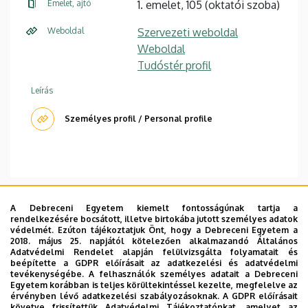
Emelet, ajtó
1. emelet, 105 (oktatói szoba)
Weboldal
Szervezeti weboldal
Weboldal
Tudóstér profil
Leírás
Személyes profil / Personal profile
Fogadóórák: május 29, 16:00-17:00
A Debreceni Egyetem kiemelt fontosságúnak tartja a
rendelkezésére bocsátott, illetve birtokába jutott személyes adatok
védelmét. Ezúton tájékoztatjuk Önt, hogy a Debreceni Egyetem a
Szakmai önéletrajz
|
Publikációs lista
|
Összes kurzus
2018. május 25. napjától kötelezően alkalmazandó Általános
Adatvédelmi Rendelet alapján felülvizsgálta folyamatait és
beépítette a GDPR előírásait az adatkezelési és adatvédelmi
Borus György 1995-ben doktorált, 2001-ben PhD
tevékenységébe. A felhasználók személyes adatait a Debreceni
Egyetem korábban is teljes körültekintéssel kezelte, megfelelve az
fokozatot szerzett, majd 2007-ben habilitált. Fő oktatási
érvényben lévő adatkezelési szabályozásoknak. A GDPR előírásait
és kutatási területe a kora újkori és újkori brit történelem.
követve frissítettük Adatvédelmi Tájékoztatónkat, amelyet az