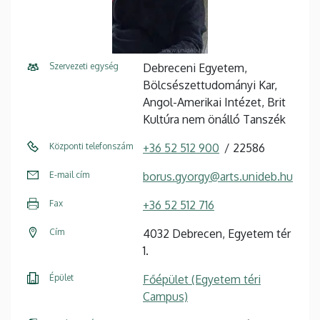
Szervezeti egység
Debreceni Egyetem,
Bölcsészettudományi Kar,
Angol-Amerikai Intézet, Brit
Kultúra nem önálló Tanszék
Központi telefonszám
+36 52 512 900
22586
E-mail cím
borus.gyorgy@arts.unideb.hu
Fax
+36 52 512 716
Cím
4032 Debrecen, Egyetem tér
1.
Épület
Főépület (Egyetem téri
Campus)