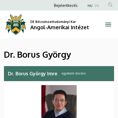
Dr.
Ugrás
Anonim
Bejelentkezés
HU
EN
a
Felhasználói
Borus
tartalomra
fiók
DE Bölcsészettudományi Kar
György
Angol-Amerikai Intézet
menüje
|
Angol-
Dr. Borus György
Amerikai
Intézet
Dr. Borus György Imre
egyetemi docens