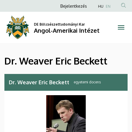
Dr.
Ugrás
Anonim
Bejelentkezés
HU
EN
a
Felhasználói
Weaver
tartalomra
fiók
DE Bölcsészettudományi Kar
Eric
Angol-Amerikai Intézet
menüje
Beckett
|
Dr. Weaver Eric Beckett
Angol-
Amerikai
Dr. Weaver Eric Beckett
egyetemi docens
Intézet