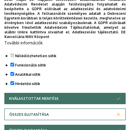
Campus)
Adatvédelmi Rendelet alapján felülvizsgálta folyamatait és
beépítette a GDPR előírásait az adatkezelési és adatvédelmi
Emelet, ajtó
földszint, 41 (oktatói szoba)
tevékenységébe. A felhasználók személyes adatait a Debreceni
Egyetem korábban is teljes körültekintéssel kezelte, megfelelve az
érvényben lévő adatkezelési szabályozásoknak. A GDPR előírásait
Weboldal
Szervezeti weboldal
követve frissítettük Adatvédelmi Tájékoztatónkat, amelyet az
alábbi linkre kattintva olvashat el:
Adatkezelési tájékoztató.
DE
Leírás
Kancellária WAV Központ
Szakmai önéletrajz
További információk
MTMT publikációk
Nélkülözhetetlen sütik
Funkcionális sütik
Analitikai sütik
Hirdetési sütik
KIVÁLASZTOTTAK MENTÉSE
WITHDRAW CONSENT
Adatvédelem
Adatvédelem
ÖSSZES ELUTASÍTÁSA
Technikai információk