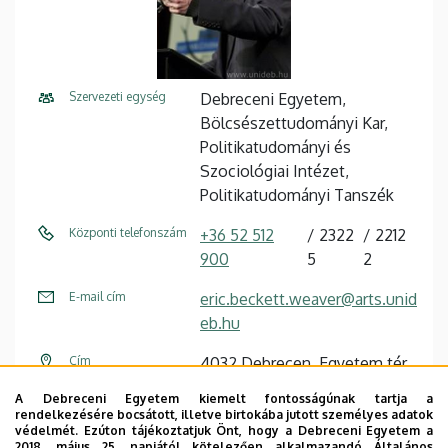
Szervezeti egység
Debreceni Egyetem,
Bölcsészettudományi Kar,
Politikatudományi és
Szociológiai Intézet,
Politikatudományi Tanszék
Központi telefonszám
+36 52 512
2322
2212
900
5
2
E-mail cím
eric.beckett.weaver@arts.unid
eb.hu
Cím
4032 Debrecen, Egyetem tér
1.
A Debreceni Egyetem kiemelt fontosságúnak tartja a
rendelkezésére bocsátott, illetve birtokába jutott személyes adatok
Épület
Főépület (Egyetem téri
védelmét. Ezúton tájékoztatjuk Önt, hogy a Debreceni Egyetem a
2018. május 25. napjától kötelezően alkalmazandó Általános