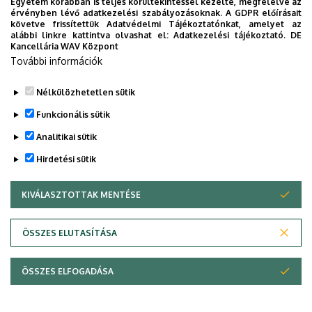
Legutóbbi frissítés:
2023. 06. 08. 11:03
Egyetem korábban is teljes körültekintéssel kezelte, megfelelve az
érvényben lévő adatkezelési szabályozásoknak. A GDPR előírásait
követve frissítettük Adatvédelmi Tájékoztatónkat, amelyet az
alábbi linkre kattintva olvashat el:
Adatkezelési tájékoztató.
DE
Kancellária WAV Központ
További információk
Nélkülözhetetlen sütik
Funkcionális sütik
Analitikai sütik
Hirdetési sütik
KIVÁLASZTOTTAK MENTÉSE
WITHDRAW CONSENT
Adatvédelem
Adatvédelem
ÖSSZES ELUTASÍTÁSA
Technikai információk
ÖSSZES ELFOGADÁSA
Szerzői jog © 2026 Unideb