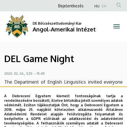
DEL
Ugrás
Anonim
Bejelentkezés
HU
EN
a
Felhasználói
Game
tartalomra
fiók
DE Bölcsészettudományi Kar
Night
Angol-Amerikai Intézet
menüje
|
Angol-
DEL Game Night
Amerikai
Intézet
2020. 02. 26., SZE – 15:45
The Department of English Linguistics invited everyone
to spend an evening full of fun and friendly competition
with us Wednesday night (02/26 8pm) in Studio 111.
A Debreceni Egyetem kiemelt fontosságúnak tartja a
rendelkezésére bocsátott, illetve birtokába jutott személyes adatok
There were snacks, drinks, quizzes and other games.
védelmét. Ezúton tájékoztatjuk Önt, hogy a Debreceni Egyetem a
2018. május 25. napjától kötelezően alkalmazandó Általános
Adatvédelmi Rendelet alapján felülvizsgálta folyamatait és
Link to Facebook event
beépítette a GDPR előírásait az adatkezelési és adatvédelmi
tevékenységébe. A felhasználók személyes adatait a Debreceni