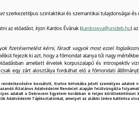
tet
szerkezettípus szintaktikai és szemantikai tulajdonságai és
tni az előadást, írjon Kardos Évának (
kardoseva@unideb.hu
) a
yok fizetésemelést kérni, fáradt vagyok most ezzel foglalkozn
nélkül fejezik ki azt, hogy a főmondat alanya túl nagy mértékb
őadásban amellett érvelek korpuszalapú és introspektív vizs
sak egy zárt alosztálya fordulhat elő a főmondati állítmány
rdozza a túl jelentését): leginkább olyan melléknevek ford
 rendelkezésére bocsátott, illetve birtokába jutott személyes adatok v
 (3) nem elemezhető kimerítően önálló konstrukcióként: a tú
azandó Általános Adatvédelmi Rendelet alapján felülvizsgálta folyamata
.
sokat ettem ahhoz hogy elmenjek futni
), ezért érdemes va
yes adatait a Debreceni Egyetem korábban is teljes körültekintéssel 
tük Adatvédelmi Tájékoztatónkat, amelyet az alábbi linkre kattintva olv
kérdése az, hogy ha a nyelvi tudásunkat a konstrukciós nyelvt
 kapcsolatokat kell tudnunk reprezentálni a konstrukciók közöt
elvészet területén kutatásokat végző doktori hallgatók 
Elméleti kerettől független online rendezvényünk célja, hog