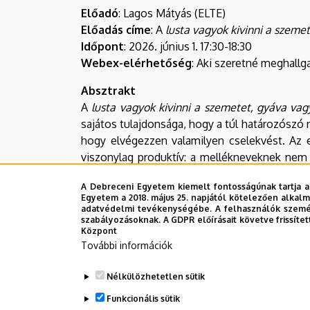
a
Előadó
: Lagos Mátyás (ELTE)
Előadás címe
: A
lusta vagyok kivinni a szeme
szemetet
Időpont
: 2026. június 1. 17:30-18:30
Webex-elérhetőség
: Aki szeretné meghallga
szerkezettípus
Absztrakt
szintaktikai
A
lusta vagyok kivinni a szemetet, gyáva vag
és
sajátos tulajdonsága, hogy a túl határozószó 
hogy elvégezzen valamilyen cselekvést. Az el
szemantikai
viszonylag produktív: a mellékneveknek nem c
rendelkezik (azon kívül is hogy magában ho
tulajdonságai
A Debreceni Egyetem kiemelt fontosságúnak tartja a
“ideiglenes ágenciavesztést” fejeznek ki; és
Egyetem a 2018. május 25. napjától kötelezően alkalm
alárendelő szerkezetekben is elhagyható (pl
és
adatvédelmi tevékenységébe. A felhasználók személ
szabályozásoknak. A GDPR előírásait követve frissítet
szerkezettípus között. Az előadás általános 
Központ
más
képzeljük el, akkor ebben a hálózatban milyen
További információk
szerkezetekkel
Nélkülözhetetlen sütik
A DokLing előadás-sorozat az elméleti ny
való
megvitatására és visszajelzések gyűjtésére. 
Funkcionális sütik