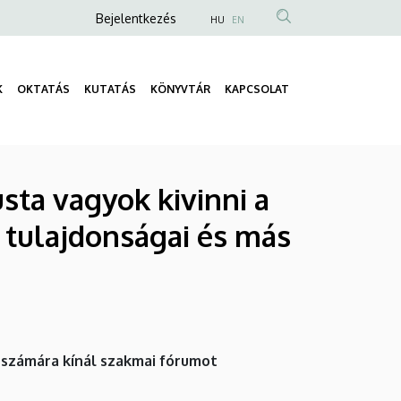
Anonim
Bejelentkezés
HU
EN
Felhasználói
fiók
K
OKTATÁS
KUTATÁS
KÖNYVTÁR
KAPCSOLAT
menüje
Fő
navigáció
usta vagyok kivinni a
i tulajdonságai és más
 számára kínál szakmai fórumot