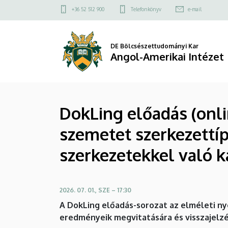
DokLing
Ugrás
Felső
+36 52 512 900
Telefonkönyv
e-mail
a
kapcsolat
előadás
tartalomra
menü
(online)
DE Bölcsészettudományi Kar
Angol-Amerikai Intézet
-
Lagos
DokLing előadás (onlin
Mátyás
szemetet szerkezettíp
(ELTE):
szerkezetekkel való k
A
lusta
2026. 07. 01., SZE – 17:30
vagyok
A DokLing előadás-sorozat az elméleti ny
kivinni
eredményeik megvitatására és visszajelzé