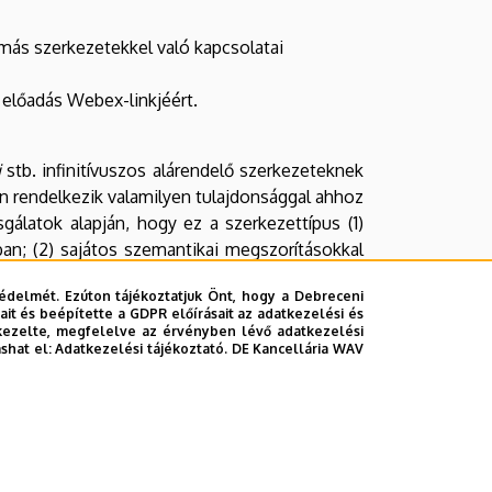
 más szerkezetekkel való kapcsolatai
z előadás Webex-linkjéért.
i
stb. infinitívuszos alárendelő szerkezeteknek
en rendelkezik valamilyen tulajdonsággal ahhoz
gálatok alapján, hogy ez a szerkezettípus (1)
ban; (2) sajátos szemantikai megszorításokkal
ulhatnak elő a főmondati állítmányban, amik
édelmét. Ezúton tájékoztatjuk Önt, hogy a Debreceni
l nemcsak az infinitívuszos, hanem a kötőmódú
it és beépítette a GDPR előírásait az adatkezelési és
lahogy kapcsolatot teremteni e között a két
kezelte, megfelelve az érvényben lévő adatkezelési
ashat el:
Adatkezelési tájékoztató.
DE Kancellária WAV
ani értelemben vett konstrukciók hálózataként
t.
számára kínál szakmai fórumot eredményeik
y a részt vevő, különböző tapasztalati szintű