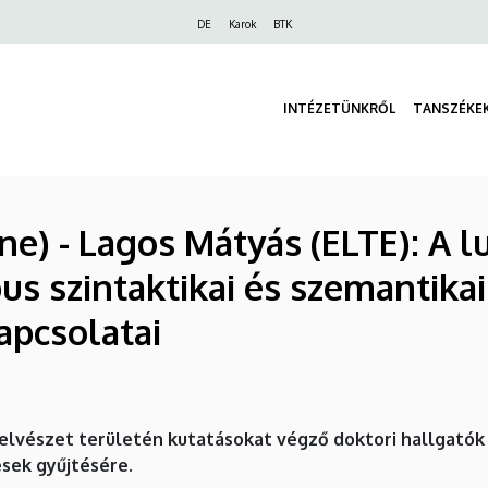
Felső
DE
Karok
BTK
navigáció
INTÉZETÜNKRŐL
TANSZÉKE
e) - Lagos Mátyás (ELTE): A l
us szintaktikai és szemantika
apcsolatai
elvészet területén kutatásokat végző doktori hallgatók
sek gyűjtésére.