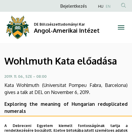
Wohlmuth
Ugrás
Anonim
Bejelentkezés
HU
EN
a
Felhasználói
Kata
tartalomra
fiók
DE Bölcsészettudományi Kar
előadása
Angol-Amerikai Intézet
menüje
|
Angol-
Wohlmuth Kata előadása
Amerikai
Intézet
2019. 11. 06., SZE – 08:00
Kata Wohlmuth (Universitat Pompeu Fabra, Barcelona)
gives a talk at DEL on November 6, 2019.
Exploring the meaning of Hungarian reduplicated
numerals
Abstract: In this talk, I will discuss some novel data with
Hungarian reduplicated numerals that show that the
A Debreceni Egyetem kiemelt fontosságúnak tartja a
rendelkezésére bocsátott, illetve birtokába jutott személyes adatok