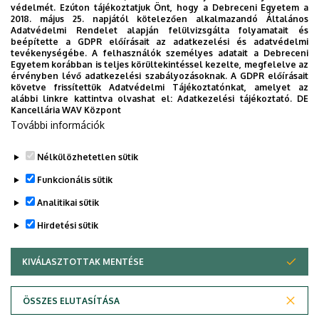
meaning of these elements cannot be captured in terms
védelmét. Ezúton tájékoztatjuk Önt, hogy a Debreceni Egyetem a
of distributivity – where distributivity is understood as a
2018. május 25. napjától kötelezően alkalmazandó Általános
Adatvédelmi Rendelet alapján felülvizsgálta folyamatait és
relation between sets of entities –, contrary to what
beépítette a GDPR előírásait az adatkezelési és adatvédelmi
previous analyses suggest. I will argue that Hungarian
tevékenységébe. A felhasználók személyes adatait a Debreceni
Egyetem korábban is teljes körültekintéssel kezelte, megfelelve az
reduplicated numerals are a special class of numerals that
érvényben lévő adatkezelési szabályozásoknak. A GDPR előírásait
provide the cardinality of entities in different sets
követve frissítettük Adatvédelmi Tájékoztatónkat, amelyet az
alábbi linkre kattintva olvashat el:
Adatkezelési tájékoztató.
DE
(Distributive Counting Hypothesis), and I will sketch out a
Kancellária WAV Központ
formalization of this intuition.
További információk
Facebook-event
Nélkülözhetetlen sütik
Legutóbbi frissítés:
2023. 06. 08. 11:03
Funkcionális sütik
Analitikai sütik
Hirdetési sütik
KIVÁLASZTOTTAK MENTÉSE
WITHDRAW CONSENT
Adatvédelem
Adatvédelem
ÖSSZES ELUTASÍTÁSA
Technikai információk