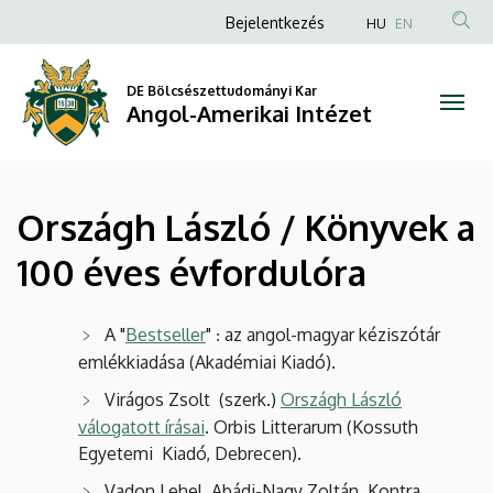
Országh
Ugrás
Anonim
Bejelentkezés
HU
EN
a
Felhasználói
László
tartalomra
fiók
DE Bölcsészettudományi Kar
/
Angol-Amerikai Intézet
menüje
Könyvek
a
Országh László / Könyvek a
100
100 éves évfordulóra
éves
évfordulóra
A "
Bestseller
"
az angol-magyar kéziszótár
:
emlékkiadása (Akadémiai Kiadó).
|
Virágos Zsolt (szerk.)
Országh László
Angol-
válogatott írásai
. Orbis Litterarum (Kossuth
Egyetemi Kiadó, Debrecen).
Amerikai
Vadon Lehel, Abádi-Nagy Zoltán, Kontra