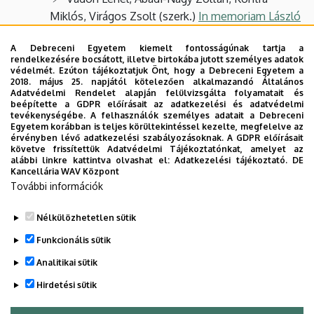
Intézet
Miklós, Virágos Zsolt (szerk.)
In memoriam László
Országh
. (
).
Eger EKF
A Debreceni Egyetem kiemelt fontosságúnak tartja a
Vadon Lehel : Az amerikai irodalom és
rendelkezésére bocsátott, illetve birtokába jutott személyes adatok
védelmét. Ezúton tájékoztatjuk Önt, hogy a Debreceni Egyetem a
irodalomtudomány bibliográfiája Magyarországon
2018. május 25. napjától kötelezően alkalmazandó Általános
2000-ig.
I.
-
II.
III
.
kötet (
)
Akadémiai Kiadó
Adatvédelmi Rendelet alapján felülvizsgálta folyamatait és
beépítette a GDPR előírásait az adatkezelési és adatvédelmi
Kép a könyvbemutatóról: Sarbu Aladár (ELTE,
tevékenységébe. A felhasználók személyes adatait a Debreceni
Egyetem korábban is teljes körültekintéssel kezelte, megfelelve az
Budapest), Virágos Zsolt (DE, Debrecen), Vadon
érvényben lévő adatkezelési szabályozásoknak. A GDPR előírásait
Lehel (EKF, Eger), kissé a háttérben: Abádi Nagy
követve frissítettük Adatvédelmi Tájékoztatónkat, amelyet az
alábbi linkre kattintva olvashat el:
Adatkezelési tájékoztató.
DE
Zoltán (DE, Debrecen), és Magay Tamás, aki
Kancellária WAV Központ
bemutatja a kétnyelvű szótárt (MTA
További információk
Nyelvtudományi intéz
et)
Nélkülözhetetlen sütik
Legutóbbi frissítés:
2023. 06. 08. 11:03
Funkcionális sütik
Analitikai sütik
Hirdetési sütik