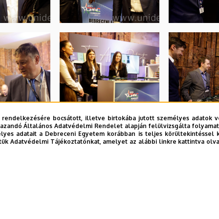
 rendelkezésére bocsátott, illetve birtokába jutott személyes adatok v
azandó Általános Adatvédelmi Rendelet alapján felülvizsgálta folyamata
yes adatait a Debreceni Egyetem korábban is teljes körültekintéssel 
tük Adatvédelmi Tájékoztatónkat, amelyet az alábbi linkre kattintva olv