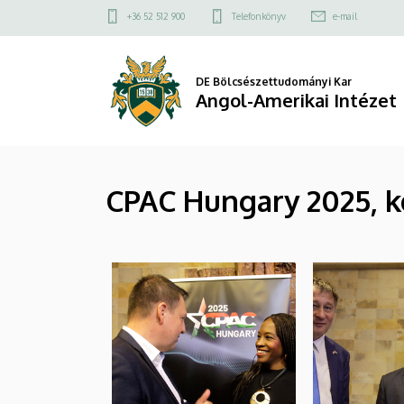
|
Ugrás
Felső
+36 52 512 900
Telefonkönyv
e-mail
a
kapcsolat
Angol-
tartalomra
menü
Amerikai
DE Bölcsészettudományi Kar
Angol-Amerikai Intézet
Intézet
CPAC Hungary 2025, k