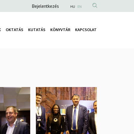
Anonim
Bejelentkezés
HU
EN
Felhasználói
fiók
K
OKTATÁS
KUTATÁS
KÖNYVTÁR
KAPCSOLAT
menüje
Fő
navigáció