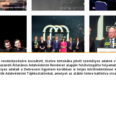
 rendelkezésére bocsátott, illetve birtokába jutott személyes adatok v
azandó Általános Adatvédelmi Rendelet alapján felülvizsgálta folyamata
yes adatait a Debreceni Egyetem korábban is teljes körültekintéssel 
tük Adatvédelmi Tájékoztatónkat, amelyet az alábbi linkre kattintva olv