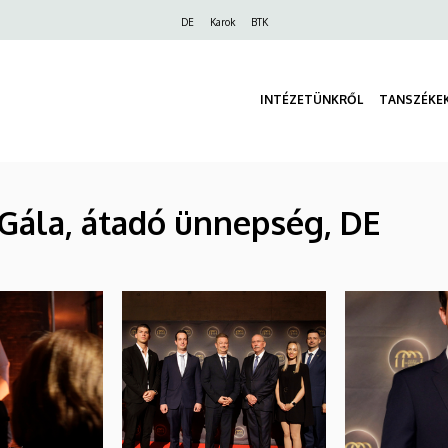
Felső
DE
Karok
BTK
navigáció
INTÉZETÜNKRŐL
TANSZÉKE
Gála, átadó ünnepség, DE