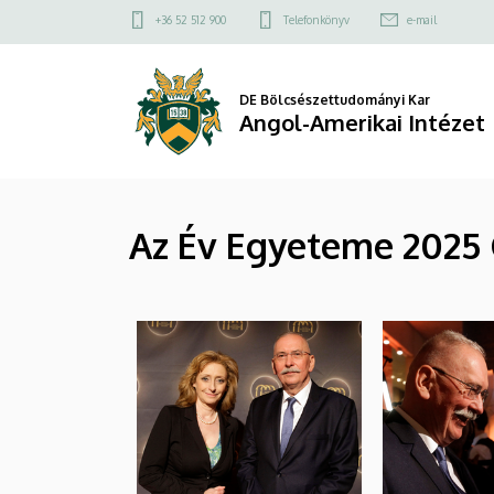
|
Ugrás
Felső
+36 52 512 900
Telefonkönyv
e-mail
a
kapcsolat
Angol-
tartalomra
menü
Amerikai
DE Bölcsészettudományi Kar
Angol-Amerikai Intézet
Intézet
Az Év Egyeteme 2025 