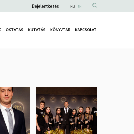
Anonim
Bejelentkezés
HU
EN
Felhasználói
fiók
K
OKTATÁS
KUTATÁS
KÖNYVTÁR
KAPCSOLAT
menüje
Fő
navigáció