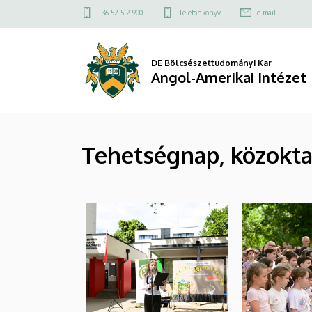
|
Ugrás
Felső
+36 52 512 900
Telefonkönyv
e-mail
a
kapcsolat
Angol-
tartalomra
menü
Amerikai
DE Bölcsészettudományi Kar
Angol-Amerikai Intézet
Intézet
Tehetségnap, közokta