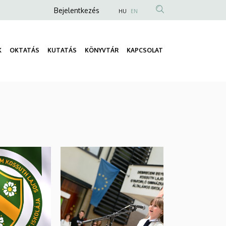
Anonim
Bejelentkezés
HU
EN
Felhasználói
fiók
K
OKTATÁS
KUTATÁS
KÖNYVTÁR
KAPCSOLAT
menüje
Fő
navigáció