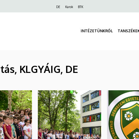
Felső
DE
Karok
BTK
navigáció
INTÉZETÜNKRŐL
TANSZÉKE
tás, KLGYÁIG, DE