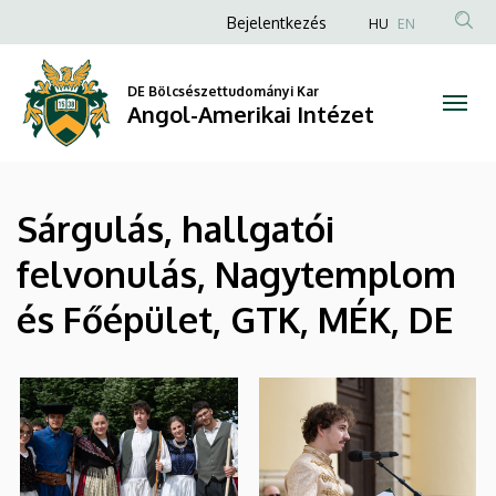
|
Ugrás
Anonim
Bejelentkezés
HU
EN
a
Felhasználói
Angol-
tartalomra
fiók
DE Bölcsészettudományi Kar
Amerikai
Angol-Amerikai Intézet
menüje
Intézet
Sárgulás, hallgatói
felvonulás, Nagytemplom
és Főépület, GTK, MÉK, DE