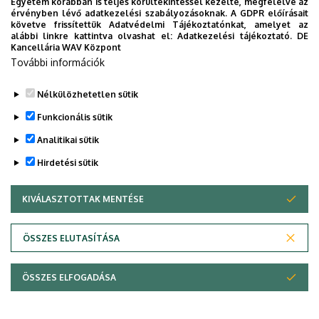
Egyetem korábban is teljes körültekintéssel kezelte, megfelelve az
érvényben lévő adatkezelési szabályozásoknak. A GDPR előírásait
követve frissítettük Adatvédelmi Tájékoztatónkat, amelyet az
alábbi linkre kattintva olvashat el:
Adatkezelési tájékoztató.
DE
Kancellária WAV Központ
További információk
Nélkülözhetetlen sütik
Funkcionális sütik
Analitikai sütik
Hirdetési sütik
KIVÁLASZTOTTAK MENTÉSE
WITHDRAW CONSENT
ÖSSZES ELUTASÍTÁSA
ÖSSZES ELFOGADÁSA