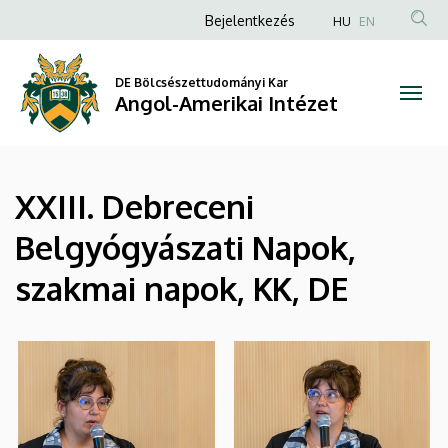
|
Ugrás
Anonim
Bejelentkezés
HU
EN
a
Felhasználói
Angol-
tartalomra
fiók
DE Bölcsészettudományi Kar
Amerikai
Angol-Amerikai Intézet
menüje
Intézet
XXIII. Debreceni
Belgyógyászati Napok,
szakmai napok, KK, DE