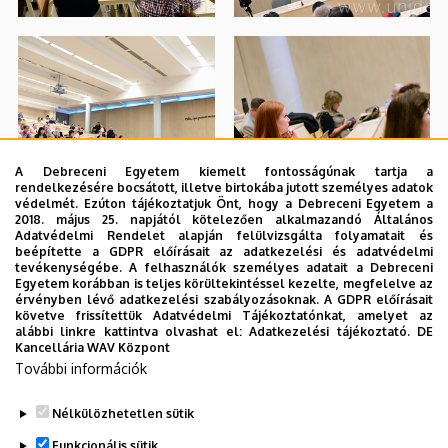
A Debreceni Egyetem kiemelt fontosságúnak tartja a
rendelkezésére bocsátott, illetve birtokába jutott személyes adatok
védelmét. Ezúton tájékoztatjuk Önt, hogy a Debreceni Egyetem a
2018. május 25. napjától kötelezően alkalmazandó Általános
Adatvédelmi Rendelet alapján felülvizsgálta folyamatait és
beépítette a GDPR előírásait az adatkezelési és adatvédelmi
tevékenységébe. A felhasználók személyes adatait a Debreceni
Egyetem korábban is teljes körültekintéssel kezelte, megfelelve az
érvényben lévő adatkezelési szabályozásoknak. A GDPR előírásait
követve frissítettük Adatvédelmi Tájékoztatónkat, amelyet az
alábbi linkre kattintva olvashat el:
Adatkezelési tájékoztató.
DE
Kancellária WAV Központ
További információk
Nélkülözhetetlen sütik
Funkcionális sütik