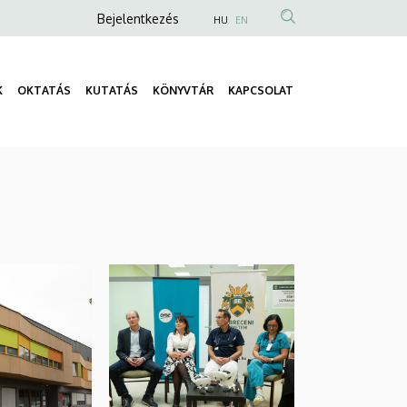
Anonim
Bejelentkezés
HU
EN
Felhasználói
fiók
K
OKTATÁS
KUTATÁS
KÖNYVTÁR
KAPCSOLAT
menüje
Fő
navigáció