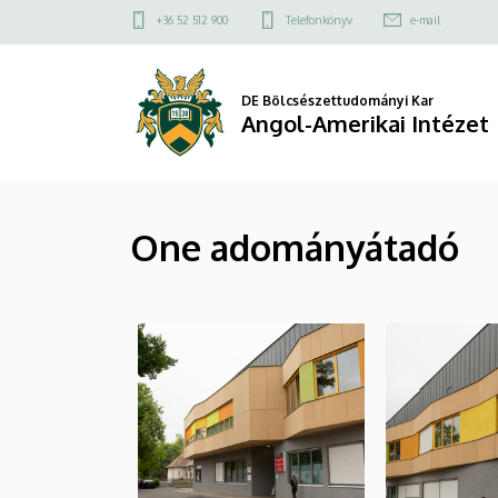
|
Ugrás
Felső
+36 52 512 900
Telefonkönyv
e-mail
a
kapcsolat
Angol-
tartalomra
menü
Amerikai
DE Bölcsészettudományi Kar
Angol-Amerikai Intézet
Intézet
One adományátadó