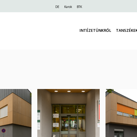
Felső
DE
Karok
BTK
navigáció
INTÉZETÜNKRŐL
TANSZÉKE