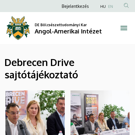
|
Ugrás
Anonim
Bejelentkezés
HU
EN
a
Felhasználói
Angol-
tartalomra
fiók
DE Bölcsészettudományi Kar
Amerikai
Angol-Amerikai Intézet
menüje
Intézet
Debrecen Drive
sajtótájékoztató