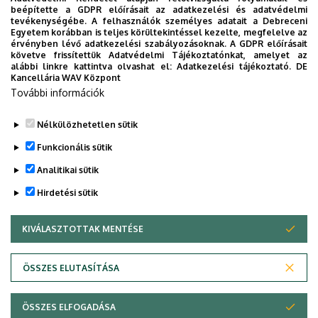
beépítette a GDPR előírásait az adatkezelési és adatvédelmi
tevékenységébe. A felhasználók személyes adatait a Debreceni
Egyetem korábban is teljes körültekintéssel kezelte, megfelelve az
érvényben lévő adatkezelési szabályozásoknak. A GDPR előírásait
követve frissítettük Adatvédelmi Tájékoztatónkat, amelyet az
alábbi linkre kattintva olvashat el:
Adatkezelési tájékoztató.
DE
Kancellária WAV Központ
További információk
Nélkülözhetetlen sütik
Funkcionális sütik
Analitikai sütik
Hirdetési sütik
KIVÁLASZTOTTAK MENTÉSE
WITHDRAW CONSENT
Adatvédelem
Adatvédelem
ÖSSZES ELUTASÍTÁSA
Technikai információk
ÖSSZES ELFOGADÁSA